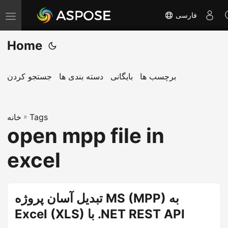
فارسی
T
o
Home
g
g
l
برچسب ها
بایگانی
دسته بندی ها
جستجو کردن
e
n
Tags
»
a
خانه
open mpp file in
v
i
excel
g
a
t
تبدیل آسان پروژه MS (MPP) به
i
Excel (XLS) با .NET REST API
o