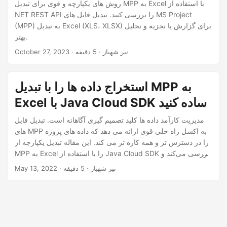
n
روش های یکپارچه و قوی برای تبدیل MPP به Excel با استفاده از
NET REST API را بررسی کنید. تبدیل فایل های MS Project
(MPP) به تبدیل Excel (XLS، XLSX) برای گزارش یا تجزیه و تحلیل
بهتر.
· نیر شهباز · 5 دقیقه
October 27, 2023
استخراج داده ها را با تبدیل MPP به
Excel با Java Cloud SDK ساده کنید
مدیریت کارآمد داده ها کلید تصمیم گیری آگاهانه است. تبدیل فایل
های MPP به اکسل راه حلی قوی ارائه می دهد که داده های پروژه
را در دسترس تر و همه کاره تر می کند. این مقاله تبدیل یکپارچه از
MPP به Excel را با استفاده از Java Cloud SDK بررسی می‌کند و
ابزارهایی را برای ساده‌سازی استخراج داده‌ها و افزایش قابلیت‌های
· نیر شهباز · 5 دقیقه
May 13, 2022
مدیریت پروژه در اختیار شما قرار می‌دهد.