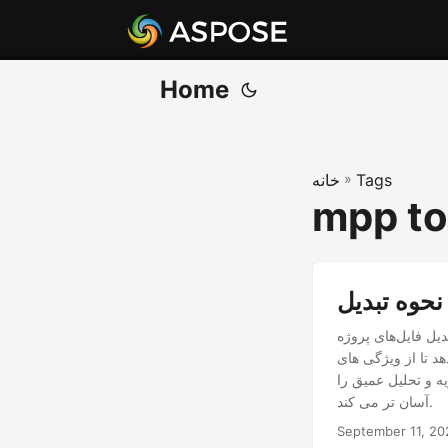
Home
Tags
»
خانه
mpp to
ایل‌های پروژه MS (MPP) به فرمت XLSX با استفاده از NET REST API مزایای مدیریت پروژه و مدیریت
هد تا از ویژگی های
ه و تحلیل عمیق را
آسان تر می کند.
September 11, 20