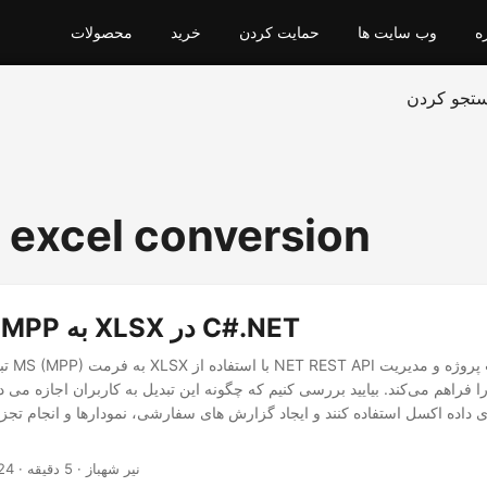
ه
وب سایت ها
حمایت کردن
خرید
محصولات
تجو کردن
 excel conversion
نحوه تبدیل MPP به XLSX در C#.NET
تبدیل ف
ا فراهم می‌کند. بیایید بررسی کنیم که چگونه این تبدیل به کاربران اجازه می د
 داده اکسل استفاده کنند و ایجاد گزارش های سفارشی، نمودارها و انجام تجزی
· نیر شهباز · 5 دقیقه
24