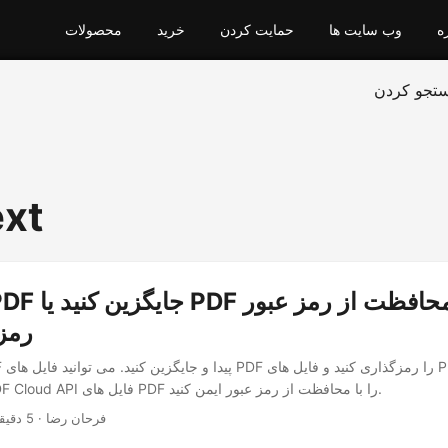
ه
وب سایت ها
حمایت کردن
خرید
محصولات
تجو کردن
ext
رمز
کنید. با Aspose.PDF Cloud API فایل های PDF را با محافظت از رمز عبور ایمن کنید.
· فرحان رضا · 5 دقیقه