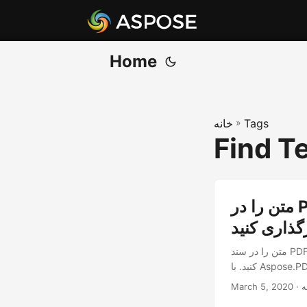
Home
Tags
»
خانه
Find T
متن را در PDF جایگزین کنید یا PDF را با محافظت از رمز عبور
گذاری کنید
متن را در سند PDF پیدا و جایگزین کنید. می توانید فایل های PDF را رمزگذاری کنید و فایل های PDF را رمزگشایی
March 5, 2020