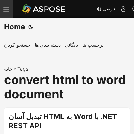
فارسی
T
o
Home
g
g
l
برچسب ها
بایگانی
دسته بندی ها
جستجو کردن
e
n
Tags
»
a
خانه
convert html to word
v
i
document
g
a
t
تبدیل آسان HTML به Word با .NET
i
REST API
o