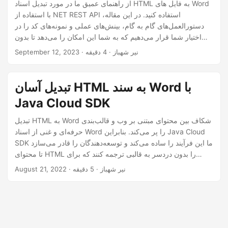
n
از راهنمای عمیق ما در مورد تبدیل اسناد HTML به فایل های Word
با استفاده از NET REST API استفاده کنید. در این مقاله،
دستورالعمل‌های گام به گام، بینش‌های عملی و نمونه‌های کد را در
اختیار شما قرار می‌دهیم که به شما این امکان را می‌دهد تا بدون
زحمت به تبدیل HTML به DOCX برسید.
· نیر شهباز · 4 دقیقه
September 12, 2023
تبدیل آسان HTML به سند Word با
Java Cloud SDK
تبدیل HTML به Word شکاف بین محتوای مبتنی بر وب و قالب‌بندی
حرفه‌ای و غنی از اسناد Word را پر می‌کند. بنابراین Java Cloud
SDK ما این فرآیند را ساده می‌کند و توسعه‌دهندگان را قادر می‌سازد
تا محتوای HTML را بدون دردسر به قالبی ترجمه کنند که برای
مستندات، گزارش‌ها و سایر ارتباطات تجاری دقیق باشد.
· نیر شهباز · 5 دقیقه
August 21, 2022