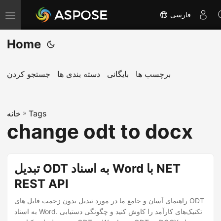
فارسی
T
o
Home
g
g
l
برچسب ها
بایگانی
دسته بندی ها
جستجو کردن
e
n
Tags
»
a
خانه
change odt to docx
v
i
g
تبدیل ODT به اسناد Word با NET
a
REST API
t
i
راهنمای آسان و جامع ما در مورد تبدیل بدون زحمت فایل های ODT
o
به اسناد Word. تکنیک‌های کارآمد را کاوش کنید و چگونگی دستیابی