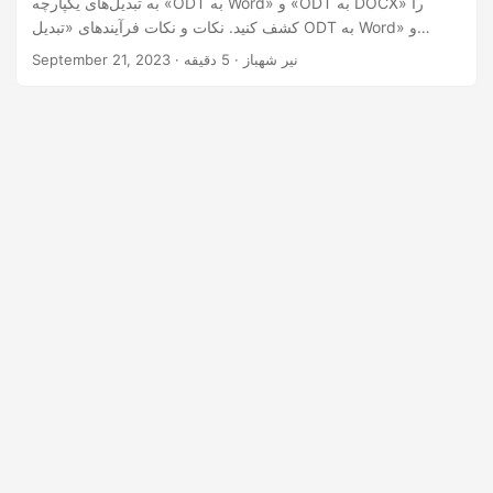
به تبدیل‌های یکپارچه «ODT به Word» و «ODT به DOCX» را
n
کشف کنید. نکات و نکات فرآیندهای «تبدیل ODT به Word» و
«تبدیل ODT به DOCX» را بیاموزید و به شما این امکان را می‌دهد
· نیر شهباز · 5 دقیقه
September 21, 2023
که سازگاری و دسترسی اسناد را افزایش دهید.