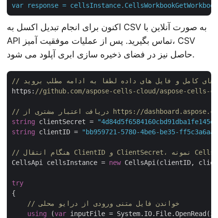
var
response
=
cellsInstance.CellsWorkbookGetWorkbook
اکنون برای انجام تبدیل اکسل به CSV به صورت آنلاین با
API تماس بگیرید. پس از عملیات موفقیت آمیز، CSV
حاصل نیز در فضای ذخیره سازی ابری آپلود می شود.
https:
//github.com/aspose-cells-cloud/aspose-cells-cl
ت اعتبار مشتری از https://dashboard.aspose.cloud/
string
 clientSecret = 
"4d84d5f6584160cbd91dba1fe145db
string
 clientID = 
"bb959721-5780-4be6-be35-ff5c3a6aa4
CellsApi cellsInstance = 
new
 CellsApi(clientID, clien
try
{

// خواندن فایل متنی ورودی از درایو محلی
using
 (
var
 inputFile = System.IO.File.OpenRead(in