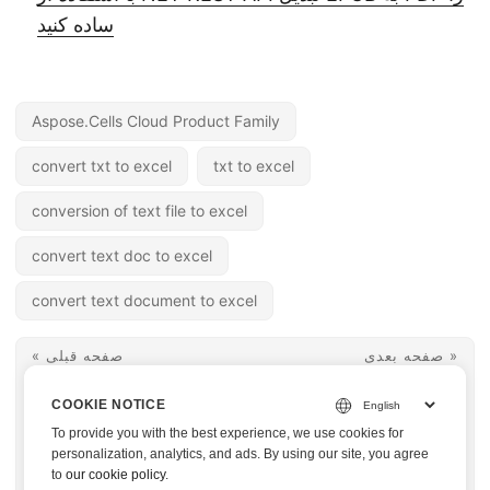
ساده کنید
Aspose.Cells Cloud Product Family
convert txt to excel
txt to excel
conversion of text file to excel
convert text doc to excel
convert text document to excel
صفحه بعدی »
« صفحه قبلی
برنامه Excel Web
تبدیل Excel (XLS،
COOKIE NOTICE
Viewer را در Java
XLSX) به CSV در
To provide you with the best experience, we use cookies for
توسعه دهید - اکسل را
C#.NET
personalization, analytics, and ads. By using our site, you agree
to
our cookie policy
.
به HTML تبدیل کنید