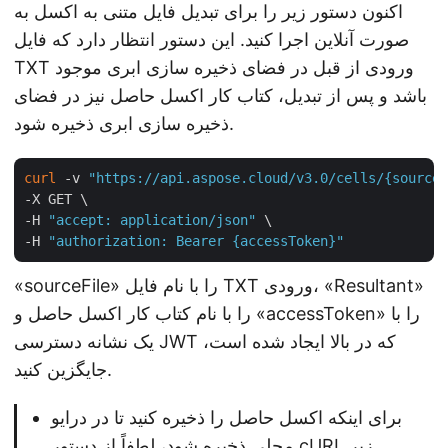
اکنون دستور زیر را برای تبدیل فایل متنی به اکسل به
صورت آنلاین اجرا کنید. این دستور انتظار دارد که فایل
TXT ورودی از قبل در فضای ذخیره سازی ابری موجود
باشد و پس از تبدیل، کتاب کار اکسل حاصل نیز در فضای
ذخیره سازی ابری ذخیره شود.
curl
 -v 
"https://api.aspose.cloud/v3.0/cells/{sourceF
-X GET \

-H 
"accept: application/json"
 \

-H 
"authorization: Bearer {accessToken}"
«sourceFile» را با نام فایل TXT ورودی، «Resultant»
را با نام کتاب کار اکسل حاصل و «accessToken» را با
یک نشانه دسترسی JWT که در بالا ایجاد شده است،
جایگزین کنید.
برای اینکه اکسل حاصل را ذخیره کنید تا در درایو
محلی ذخیره شود، لطفاً از دستور cURL زیر