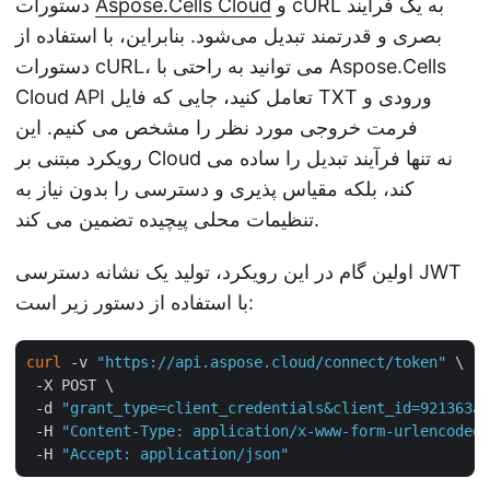
و cURL به یک فرآیند
Aspose.Cells Cloud
دستورات
بصری و قدرتمند تبدیل می‌شود. بنابراین، با استفاده از
دستورات cURL، می توانید به راحتی با Aspose.Cells
Cloud API تعامل کنید، جایی که فایل TXT ورودی و
فرمت خروجی مورد نظر را مشخص می کنیم. این
رویکرد مبتنی بر Cloud نه تنها فرآیند تبدیل را ساده می
کند، بلکه مقیاس پذیری و دسترسی را بدون نیاز به
تنظیمات محلی پیچیده تضمین می کند.
اولین گام در این رویکرد، تولید یک نشانه دسترسی JWT
با استفاده از دستور زیر است:
curl
 -v 
"https://api.aspose.cloud/connect/token"
 \

 -X POST \

 -d 
"grant_type=client_credentials&client_id=921363a8
 -H 
"Content-Type: application/x-www-form-urlencoded"
 -H 
"Accept: application/json"