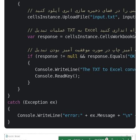
    {

ل متنی را در فضای ذخیره سازی ابری آپلود کنید
        cellsInstance.UploadFile(
"input.txt"
, inputFi
یات تبدیل TXT به Excel را راه اندازی کنید
var
 response = cellsInstance.CellsWorkbookGet
فقیت آمیز چاپ در صورت موفقیت آمیز بودن تبدیل
if
 (response != 
null
 && response.Equals(
"OK"
)
        {

           Console.WriteLine(
"The TXT to Excel conver
           Console.ReadKey();

        }

    }

catch
 (Exception ex)

{

    Console.WriteLine(
"error:"
 + ex.Message + 
"\n"
 + 