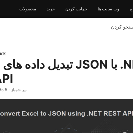
ه
وب سایت ها
حمایت کردن
خرید
محصولات
تجو کردن
uds
تبدیل داده های اکسل به 
PI
· نیر شهباز · 5 دقیقه