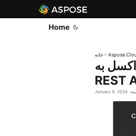
Home
Aspose.Clo
»
خانه
JSON با .NET
REST A
January 9, 2024