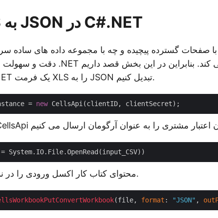
تبدیل XLS به JSON در C#.NET
ا صفحات گسترده پیچیده و چه با مجموعه داده های ساده سر و کار داشته
دقت و سهولت ادغام با برنامه های .NET شما
با استفاده از C#.NET یک فرمت XLS را به JSON تبدیل کنیم.
nstance = 
new
محتوای کتاب کار اکسل ورودی را در نمونه جریان بخوانید.
ellsWorkbookPutConvertWorkbook
(file, 
format
: 
"JSON"
, 
out