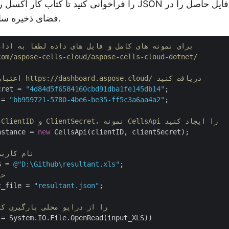
فضای ذخیره سازی ابری آپلود کنید.
// برای نمونه های کامل و فایل های داده لطفا به ادامه مطلب بروید 
com/aspose-cells-cloud/aspose-cells-cloud-dotnet/
// اعتبار مشتری را از https://dashboard.aspose.cloud/ دریافت کنید
cret = 
"4d84d5f6584160cbd91dba1fe145db14"
 = 
"bb959721-5780-4be6-be35-ff5c3a6aa4a2"
;

// هنگام انتقال ClientID و ClientSecret، نمونه CellsApi را ایجاد کنید
nstance = 
new
 CellsApi(clientID, clientSecret);

// نام کار
S = 
@"D:\Github\resultant.xls"
// فای
t_file = 
"resultant.json"
;

// فایل XLSB را از درایو محلی بارگیری ک
 = System.IO.File.OpenRead(input_XLS))
