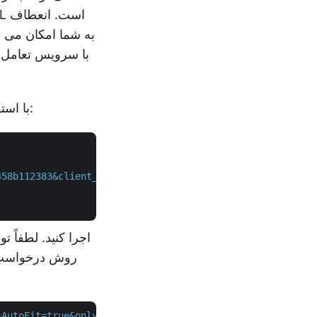
اولین گام در این رویکرد، تولید یک نشانه دسترسی JWT با استفاده از دستور زیر است:
458b112383&client_secret=2bf81fca2f3ca1790e405c904b94d23
روش درخواست ز
AutoFit=true&onlySaveTable=true&outPath={output}&checkEx