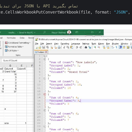
// برای تبدیل اکسل به JSON با API تماس بگیرید
ce.CellsWorkbookPutConvertWorkbook(file, format: 
"JSON"
,