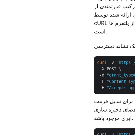
Aspose.Cell و دستورات cURL است. انعطاف
سط Aspose.Cells Cloud API به شما امکان می دهد از طریق دستورات ساده
cURL با سرویس تعامل داشته باشید و راه حلی قابل اسکریپت را ارائه دهید که فراتر از پلتفرم ها
است.
curl
 -v 
"https:
 -X POST \

 -d 
"grant_type
 -H 
"Content-Ty
 -H 
"Accept: ap
J اجرا کنید. لطفاً توجه داشته باشید که
فضای ذخیره سازی
ابری موجود باشد.
curl
-v "https: