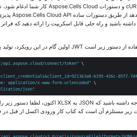
کار شما ادغام شود، ترکیب قدرتمندی از s Cloud
پذیری ارائه شده تو
//api.aspose.cloud/connect/token"
 \

=client_credentials&client_id=921363a8-b195-426c-85f7-7d
pe: application/x-www-form-urlencoded"
 \

plication/json"
اکنون، لطفا دستور زیر را برای تبدیل فرمت XLSX به SON
یر مستلزم آن است که کتاب کار ورودی اکسل از قبل در 
//api.aspose.cloud/v3.0/cells/{sourceFile}?format=JSON&is