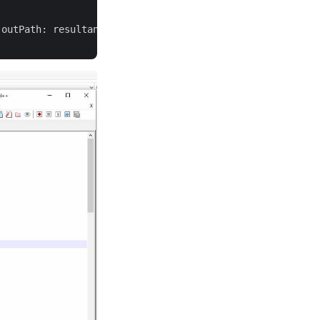
 outPath: resultant_file);
