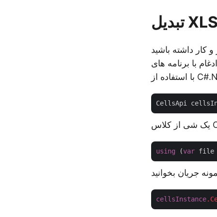
 باشید، SDK کارایی،
 را تضمین می کند. بنابراین در این بخش قصد داریم
CellsApi cellsI
using
 (
var
cellsInstance
.C