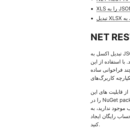
د، به انبوهی از ویژگی‌ها دسترسی پیدا می‌کنید
ه API، می‌توانید به‌طور
نامه دات نت، ابتدا باید «Aspose.Cells-Cloud»
را در NuGet packages manager جستجو کنیم و روی دکمه «افزودن بسته» کلیک کنیم. در
موجود ندارید، به
اب رایگان ایجاد
کنید.