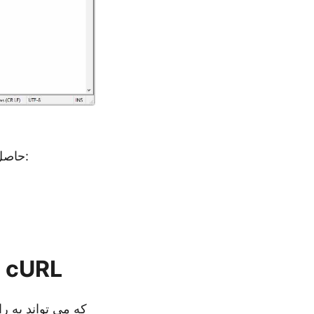
کتاب کار ورودی اکسل و فایل JSON حاصل که در بالا ایجاد شده است را می توان از:
تبدیل XLSX به JSON با استفاده از دستورات cURL