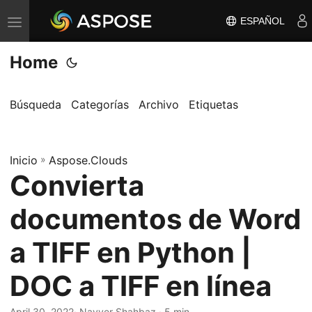
ESPAÑOL
A
l
Home
t
e
r
Búsqueda
Categorías
Archivo
Etiquetas
n
a
Inicio
r
»
Aspose.Clouds
Convierta
n
a
documentos de Word
v
e
a TIFF en Python |
g
DOC a TIFF en línea
a
c
April 30, 2022
· Nayyer Shahbaz · 5 min