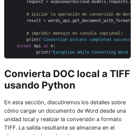
        request = asposewordscloud.models.requests.G
# iniciar la operación de conversión de Word 
        result = words_api.get_document_with_format(r
# imprimir mensaje en consola (opcional)
        print(
'Conversion process completed successfu
except
 Api 
as
 e:

            print(
"Exception while Converting Word to
Convierta DOC local a TIFF
usando Python
En esta sección, discutiremos los detalles sobre
cómo cargar un documento de Word desde una
unidad local y realizar la conversión a formato
TIFF. La salida resultante se almacena en el