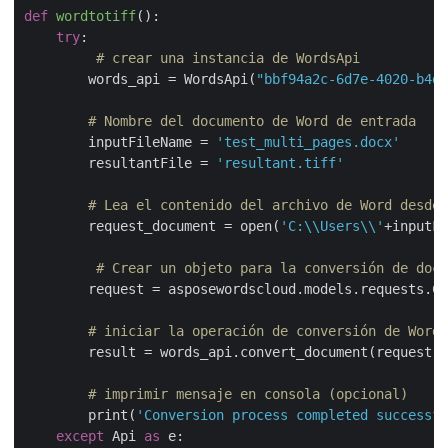
def
wordtotiff
():
try
:

# crear una instancia de WordsApi
        words_api = WordsApi(
"bbf94a2c-6d7e-4020-b4d2
# Nombre del documento de Word de entrada
        inputFileName = 
'test_multi_pages.docx'
        resultantFile = 
'resultant.tiff'
# Lea el contenido del archivo de Word desde 
        request_document = open(
'C:\\Users\\'
+inputFi
# Crear un objeto para la conversión de docu
        request = asposewordscloud.models.requests.Co
# iniciar la operación de conversión de Word 
        result = words_api.convert_document(request)

# imprimir mensaje en consola (opcional)
        print(
'Conversion process completed successfu
except
 Api 
as
 e:
