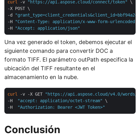
curl
 -v 
"https://api.aspose.cloud/connect/token"
 \

-X POST \

-d 
"grant_type=client_credentials&client_id=bbf94a2c-
-H 
"Content-Type: application/x-www-form-urlencoded"
 
-H 
"Accept: application/json"
Una vez generado el token, debemos ejecutar el
siguiente comando para convertir DOC a
formato TIFF. El parámetro outPath especifica la
ubicación del TIFF resultante en el
almacenamiento en la nube.
curl
 -v -X GET 
"https://api.aspose.cloud/v4.0/words/t
-H  
"accept: application/octet-stream"
 \

-H  
"Authorization: Bearer <JWT Token>"
Conclusión