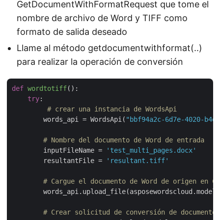
GetDocumentWithFormatRequest que tome el
nombre de archivo de Word y TIFF como
formato de salida deseado
Llame al método getdocumentwithformat(..)
para realizar la operación de conversión
def
wordtotiff
():
try
:

# crear una instancia de WordsApi
        words_api = WordsApi(
"bbf94a2c-6d7e-4020-b4d2
# Nombre del documento de Word de entrada
        inputFileName = 
'test_multi_pages.docx'
        resultantFile = 
'resultant.tiff'
# Cargue el documento de Word de origen en Cl
        words_api.upload_file(asposewordscloud.models
# Crear solicitud de conversión de documentos