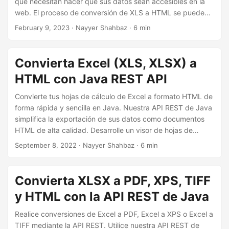
que necesitan hacer que sus datos sean accesibles en la
i
web. El proceso de conversión de XLS a HTML se puede
ó
simplificar y hacer más eficiente mediante el uso de C#
February 9, 2023
· Nayyer Shahbaz · 6 min
n
.NET. En este artículo, aprenderá sobre los beneficios de
convertir Excel a HTML y cómo lograr esta conversión
usando C# .NET. Ya sea que desee publicar sus datos en
Convierta Excel (XLS, XLSX) a
línea, hacerlos más accesibles o simplemente desea
HTML con Java REST API
aprovechar los beneficios de las tablas HTML, este artículo
es un recurso valioso para usted.
Convierte tus hojas de cálculo de Excel a formato HTML de
forma rápida y sencilla en Java. Nuestra API REST de Java
simplifica la exportación de sus datos como documentos
HTML de alta calidad. Desarrolle un visor de hojas de
cálculo en línea exportando Excel a HTML.
September 8, 2022
· Nayyer Shahbaz · 6 min
Convierta XLSX a PDF, XPS, TIFF
y HTML con la API REST de Java
Realice conversiones de Excel a PDF, Excel a XPS o Excel a
TIFF mediante la API REST. Utilice nuestra API REST de