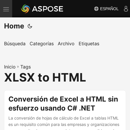
ESPAÑOL
A
l
Home
t
e
r
Búsqueda
Categorías
Archivo
Etiquetas
n
a
Inicio
r
»
Tags
XLSX to HTML
n
a
v
Conversión de Excel a HTML sin
e
esfuerzo usando C# .NET
g
a
La conversión de hojas de cálculo de Excel a tablas HTML
c
es un requisito común para las empresas y organizaciones