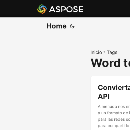
Home
Inicio
»
Tags
Word t
Conviert
API
A menudo nos en
a un formato de 
para las redes s
para compartirlo