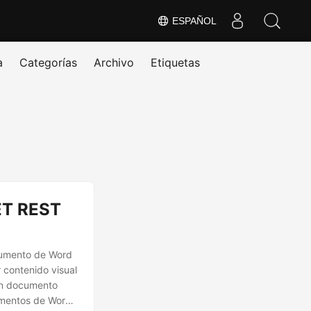
ESPAÑOL
a
Categorías
Archivo
Etiquetas
ET REST
cumento de Word
 contenido visual
 un documento
cumentos de Word