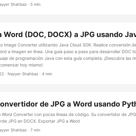
sando C# .NET y Cloud SDK, y discutiremos diferentes enfoques pa
ayyer Shahbaz · 5 min
a Word (DOC, DOCX) a JPG usando Ja
to Image Converter utilizando Java Cloud SDK. Realice conversión 
rd a imagen en línea. Una guía paso a paso para desarrollar DOC t
nguaje de programación Java con esta guía completa. ¡Descubra las m
 comenzar hoy mismo!.
22
· Nayyer Shahbaz · 4 min
convertidor de JPG a Word usando Py
o Word Converter con pocas líneas de código. Su convertidor de J
rde JPG en DOCX. Exportar JPG a Word
ayyer Shahbaz · 7 min