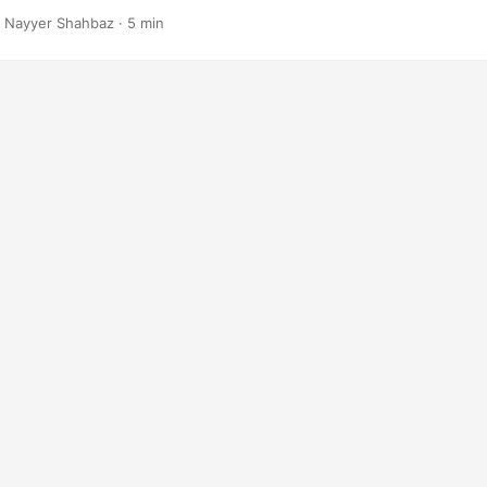
lletos, nuevas cartas y muchos más artículos.
 Nayyer Shahbaz · 5 min