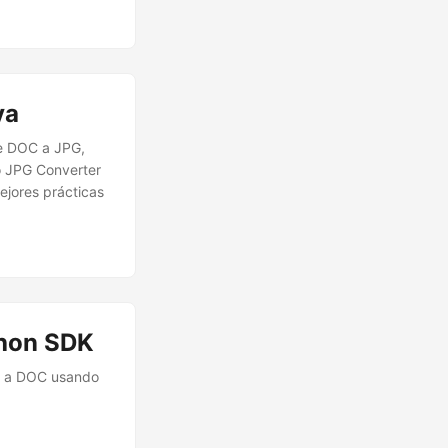
ra lograr esta
va
de DOC a JPG,
o JPG Converter
ejores prácticas
thon SDK
PG a DOC usando