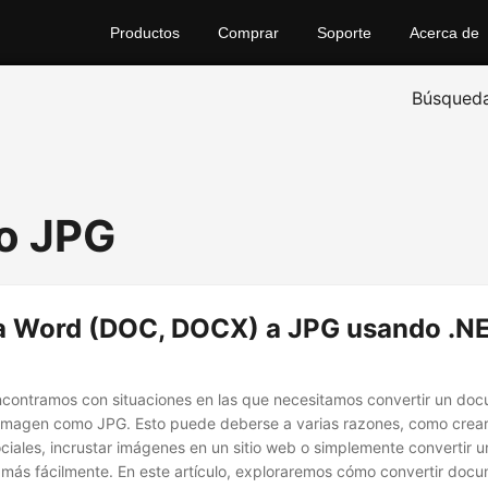
Productos
Comprar
Soporte
Acerca de
Búsqued
o JPG
a Word (DOC, DOCX) a JPG usando .N
contramos con situaciones en las que necesitamos convertir un do
imagen como JPG. Esto puede deberse a varias razones, como crear
ociales, incrustar imágenes en un sitio web o simplemente convertir
 más fácilmente. En este artículo, exploraremos cómo convertir do