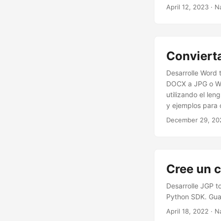
a imágenes JPG u
April 12, 2023
· N
conversión.
Conviert
Desarrolle Word 
DOCX a JPG o Wo
utilizando el le
y ejemplos para
December 29, 20
Cree un 
Desarrolle JGP t
Python SDK. Gua
April 18, 2022
· N