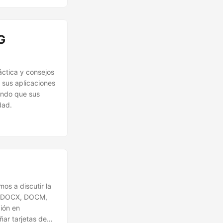
G
áctica y consejos
 sus aplicaciones
zando que sus
dad.
os a discutir la
C, DOCX, DOCM,
ión en
ñar tarjetas de