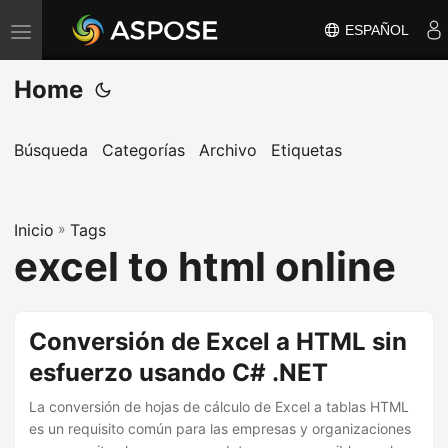
ESPAÑOL
A
l
Home
t
e
r
Búsqueda
Categorías
Archivo
Etiquetas
n
a
Inicio
r
»
Tags
excel to html online
n
a
v
Conversión de Excel a HTML sin
e
esfuerzo usando C# .NET
g
a
La conversión de hojas de cálculo de Excel a tablas HTML
c
es un requisito común para las empresas y organizaciones