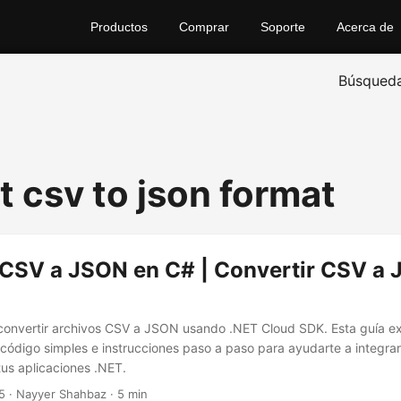
Productos
Comprar
Soporte
Acerca de
Búsqued
t csv to json format
 CSV a JSON en C# | Convertir CSV a
onvertir archivos CSV a JSON usando .NET Cloud SDK. Esta guía ex
código simples e instrucciones paso a paso para ayudarte a integrar
us aplicaciones .NET.
5
· Nayyer Shahbaz · 5 min