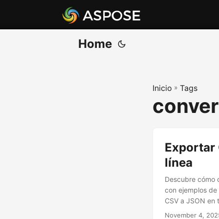
Home
Inicio
»
Tags
conver
Exportar
línea
Descubre cómo c
con ejemplos de 
CSV a JSON en t
November 4, 202