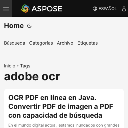
ESPAÑOL
A
l
Home
t
e
r
Búsqueda
Categorías
Archivo
Etiquetas
n
a
Inicio
r
»
Tags
adobe ocr
n
a
v
OCR PDF en línea en Java.
e
Convertir PDF de imagen a PDF
g
a
con capacidad de búsqueda
c
En el mundo digital actual, estamos inundados con grandes