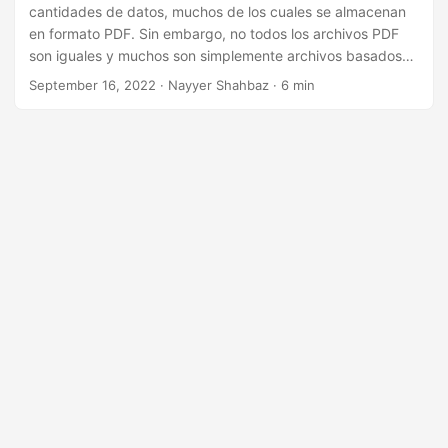
i
cantidades de datos, muchos de los cuales se almacenan
ó
en formato PDF. Sin embargo, no todos los archivos PDF
son iguales y muchos son simplemente archivos basados
n
en imágenes que son difíciles de buscar o editar. Aquí es
September 16, 2022
· Nayyer Shahbaz · 6 min
donde entra en juego el OCR (reconocimiento óptico de
caracteres). Con el poder del OCR, puede convertir
fácilmente archivos PDF basados en imágenes en archivos
PDF con capacidad de búsqueda, lo que facilita su
búsqueda, edición y uso compartido. En este blog,
exploraremos cómo usar OCR para convertir archivos PDF
de imagen a archivos PDF con capacidad de búsqueda
usando Java.