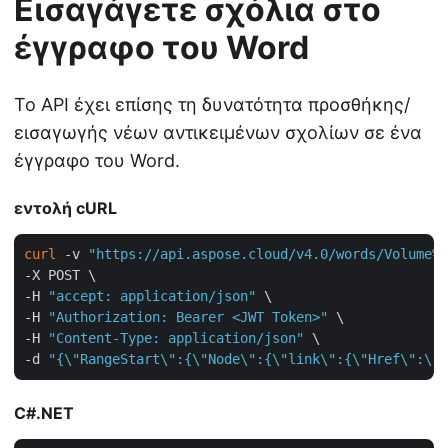
Εισαγάγετε σχόλια στο
έγγραφο του Word
Το API έχει επίσης τη δυνατότητα προσθήκης/
εισαγωγής νέων αντικειμένων σχολίων σε ένα
έγγραφο του Word.
εντολή cURL
curl
 -v 
"https://api.aspose.cloud/v4.0/words/Volume%2
-X POST \

-H 
"accept: application/json"
 \

-H 
"Authorization: Bearer <JWT Token>"
 \

-H 
"Content-Type: application/json"
 \

-d 
"{\"RangeStart\":{\"Node\":{\"link\":{\"Href\":\"h
C#.NET