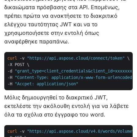
δικαιώματα πρόσβασης στα API. Επομένως,
πρέπει πρώτα να ανακτήσετε το διακριτικό
ελέγχου ταυτότητας JWT και να το
χρησιμοποιήσετε στην εντολή όπως
αναφέρθηκε παραπάνω.
curl
 -v 
"https://api.aspose.cloud/connect/token"
 \

-X POST \

-d 
"grant_type=client_credentials&client_id=xxxxxxx-1
-H 
"Content-Type: application/x-www-form-urlencoded"
 
-H 
"Accpet: application/json"
Μόλις δημιουργηθεί το διακριτικό JWT,
εκτελέστε την ακόλουθη εντολή για να λάβετε
όλα τα σχόλια στο έγγραφο του word.
curl
 -v 
"https://api.aspose.cloud/v4.0/words/Volume%2