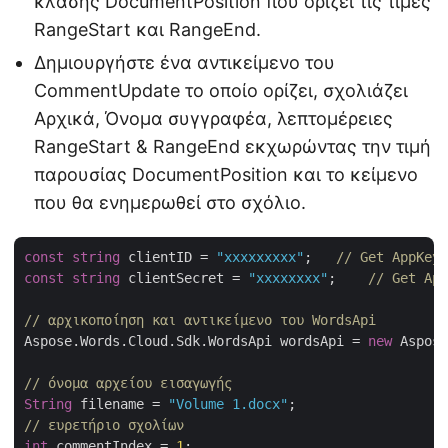
κλάσης DocumentPosition που ορίζει τις τιμές
RangeStart και RangeEnd.
Δημιουργήστε ένα αντικείμενο του
CommentUpdate το οποίο ορίζει, σχολιάζει
Αρχικά, Όνομα συγγραφέα, λεπτομέρειες
RangeStart & RangeEnd εκχωρώντας την τιμή
παρουσίας DocumentPosition και το κείμενο
που θα ενημερωθεί στο σχόλιο.
const
string
 clientID = 
"xxxxxxxxx"
;   
// Get AppKey 
const
string
 clientSecret = 
"xxxxxxxx"
;    
// Get App
// αρχικοποίηση και αντικείμενο του WordsApi
Aspose.Words.Cloud.Sdk.WordsApi wordsApi = 
new
 Aspose
// όνομα αρχείου εισαγωγής
String
 filename = 
"Volume 1.docx"
// ευρετήριο σχολίων
int
 commentIndex = 
1
;
