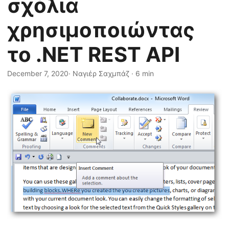
σχόλια
η
ς
χρησιμοποιώντας
το .NET REST API
December 7, 2020
· Ναγιέρ Σαχμπάζ · 6 min