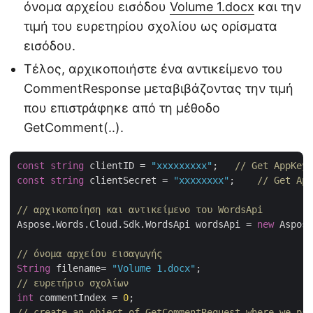
όνομα αρχείου εισόδου
Volume 1.docx
και την
τιμή του ευρετηρίου σχολίου ως ορίσματα
εισόδου.
Τέλος, αρχικοποιήστε ένα αντικείμενο του
CommentResponse μεταβιβάζοντας την τιμή
που επιστράφηκε από τη μέθοδο
GetComment(..).
const
string
 clientID = 
"xxxxxxxxx"
;   
// Get AppKey 
const
string
 clientSecret = 
"xxxxxxxx"
;    
// Get App
// αρχικοποίηση και αντικείμενο του WordsApi
Aspose.Words.Cloud.Sdk.WordsApi wordsApi = 
new
 Aspose
// όνομα αρχείου εισαγωγής
String
 filename= 
"Volume 1.docx"
// ευρετήριο σχολίων
int
 commentIndex = 
0
// create an object of GetCommentRequest where we pas