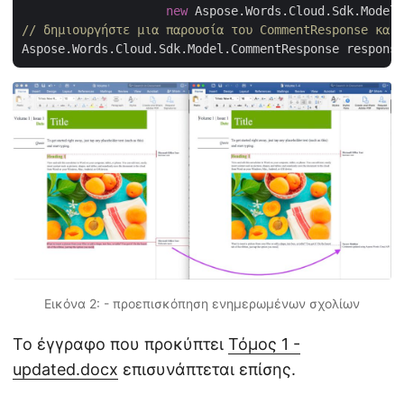
new
 Aspose.Words.Cloud.Sdk.Model.
// δημιουργήστε μια παρουσία του CommentResponse και 
Εικόνα 2: - προεπισκόπηση ενημερωμένων σχολίων
Το έγγραφο που προκύπτει
Τόμος 1 -
updated.docx
επισυνάπτεται επίσης.