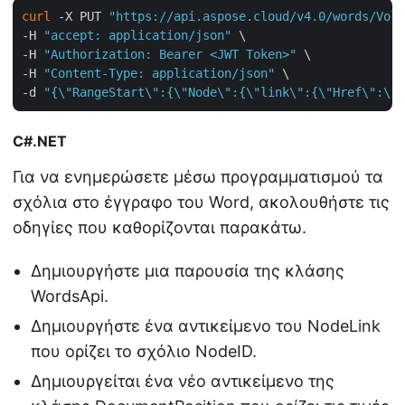
curl
 -X PUT 
"https://api.aspose.cloud/v4.0/words/Volu
-H 
"accept: application/json"
 \

-H 
"Authorization: Bearer <JWT Token>"
 \

-H 
"Content-Type: application/json"
 \

-d 
"{\"RangeStart\":{\"Node\":{\"link\":{\"Href\":\"
C#.NET
Για να ενημερώσετε μέσω προγραμματισμού τα
σχόλια στο έγγραφο του Word, ακολουθήστε τις
οδηγίες που καθορίζονται παρακάτω.
Δημιουργήστε μια παρουσία της κλάσης
WordsApi.
Δημιουργήστε ένα αντικείμενο του NodeLink
που ορίζει το σχόλιο NodeID.
Δημιουργείται ένα νέο αντικείμενο της