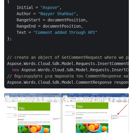
{

    Initial = 
"Aspose"
,

    Author = 
"Nayyer Shahbaz"
,

    RangeStart = documentPosition,

    RangeEnd = documentPosition,

    Text = 
"Comment added through API"
};

// create an object of GetCommentRequest where we pas
Aspose.Words.Cloud.Sdk.Model.Requests.InsertCommentRe
new
 Aspose.Words.Cloud.Sdk.Model.Requests.InsertCom
// δημιουργήστε μια παρουσία του CommentResponse και 