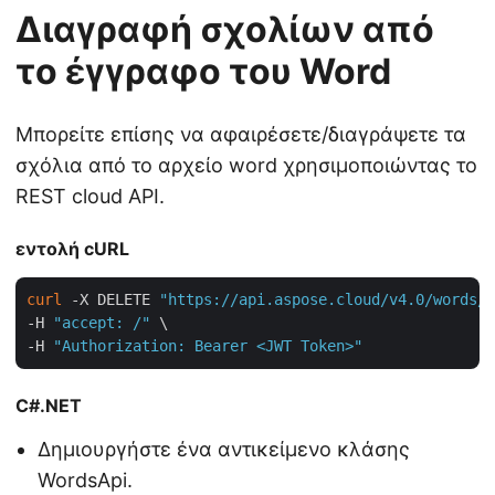
Διαγραφή σχολίων από
το έγγραφο του Word
Μπορείτε επίσης να αφαιρέσετε/διαγράψετε τα
σχόλια από το αρχείο word χρησιμοποιώντας το
REST cloud API.
εντολή cURL
curl
 -X DELETE 
"https://api.aspose.cloud/v4.0/words/V
-H 
"accept: /"
 \

-H 
"Authorization: Bearer <JWT Token>"
C#.NET
Δημιουργήστε ένα αντικείμενο κλάσης
WordsApi.