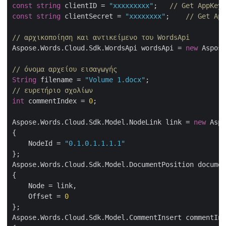
const
string
 clientID = 
"xxxxxxxxx"
;   
// Get AppKey 
const
string
 clientSecret = 
"xxxxxxxx"
;    
// Get App
// αρχικοποίηση και αντικείμενο του WordsApi
Aspose.Words.Cloud.Sdk.WordsApi wordsApi = 
new
 Aspose
// όνομα αρχείου εισαγωγής
String
 filename = 
"Volume 1.docx"
// ευρετήριο σχολίων
int
 commentIndex = 
0
;

Aspose.Words.Cloud.Sdk.Model.NodeLink link = 
new
 Aspo
{

    NodeId = 
"0.1.0.1.1.1.1"
};

Aspose.Words.Cloud.Sdk.Model.DocumentPosition documen
{

    Node = link,

    Offset = 
0
};

Aspose.Words.Cloud.Sdk.Model.CommentInsert commentIns