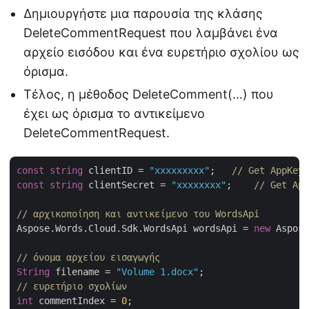
Δημιουργήστε μια παρουσία της κλάσης
DeleteCommentRequest που λαμβάνει ένα
αρχείο εισόδου και ένα ευρετήριο σχολίου ως
όρισμα.
Τέλος, η μέθοδος DeleteComment(…) που
έχει ως όρισμα το αντικείμενο
DeleteCommentRequest.
const
string
 clientID = 
"xxxxxxxxx"
;   
// Get AppKey 
const
string
 clientSecret = 
"xxxxxxxx"
;    
// Get App
// αρχικοποίηση και αντικείμενο του WordsApi
Aspose.Words.Cloud.Sdk.WordsApi wordsApi = 
new
 Aspose
// όνομα αρχείου εισαγωγής
String
 filename = 
"Volume 1.docx"
// ευρετήριο σχολίων
int
 commentIndex = 
0
;
