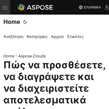
ΕΛΛΗΝΙΚΆ
Ε
ν
Home
α
λ
λ
Αναζήτηση
Κατηγορίες
Αρχείο
Ετικέτες
α
γ
Home
ή
»
Aspose.Clouds
Πώς να προσθέσετε,
π
λ
να διαγράψετε και
ο
ή
να διαχειριστείτε
γ
αποτελεσματικά
η
σ