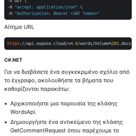
-X GET \

-H 
"accept: application/json"
 \

-H 
"Authorization: Bearer <JWT Token>"
Αίτημα URL
https
://api.aspose.cloud/v
4
.
0
/words/Volume%
201
C#.NET
Για να διαβάσετε ένα συγκεκριμένο σχόλιο από
το έγγραφο, ακολουθήστε τα βήματα που
καθορίζονται παρακάτω:
Αρχικοποιήστε μια παρουσία της κλάσης
WordsApi.
Δημιουργήστε ένα αντικείμενο της κλάσης
GetCommentRequest όπου παρέχουμε το