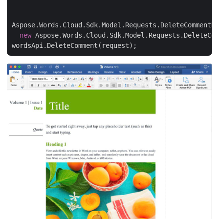
Aspose.Words.Cloud.Sdk.Model.Requests.DeleteCommentRe
new
 Aspose.Words.Cloud.Sdk.Model.Requests.DeleteCom