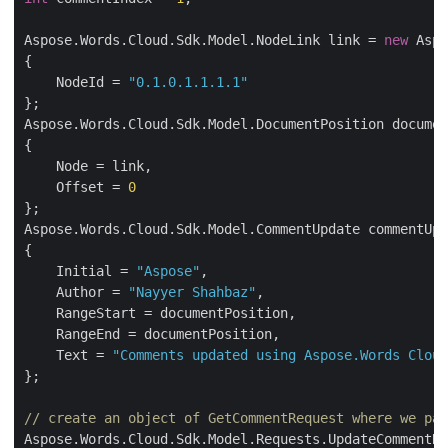
Aspose.Words.Cloud.Sdk.Model.NodeLink link = 
new
 Aspo
{

    NodeId = 
"0.1.0.1.1.1.1"
};

Aspose.Words.Cloud.Sdk.Model.DocumentPosition documen
{

    Node = link,

    Offset = 
0
};

Aspose.Words.Cloud.Sdk.Model.CommentUpdate commentUpd
{

    Initial = 
"Aspose"
,

    Author = 
"Nayyer Shahbaz"
,

    RangeStart = documentPosition,

    RangeEnd = documentPosition,

    Text = 
"Comments updated using Aspose.Words Cloud
};

// create an object of GetCommentRequest where we pas
Aspose.Words.Cloud.Sdk.Model.Requests.UpdateCommentRe