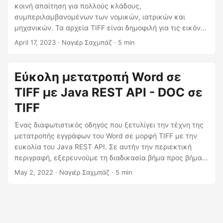
η
κοινή απαίτηση για πολλούς κλάδους,
ς
συμπεριλαμβανομένων των νομικών, ιατρικών και
μηχανικών. Τα αρχεία TIFF είναι δημοφιλή για τις εικόνες
υψηλής ποιότητας και την καταλληλότητά τους για
April 17, 2023
· Ναγιέρ Σαχμπάζ · 5 min
αρχειοθέτηση, εκτύπωση και συστήματα διαχείρισης
εγγράφων. Σε αυτόν τον περιεκτικό οδηγό, θα
εξερευνήσουμε διαφορετικές προσεγγίσεις για τη
Εύκολη μετατροπή Word σε
μετατροπή του Word σε TIFF χρησιμοποιώντας C# .NET.
TIFF με Java REST API - DOC σε
Είτε είστε προγραμματιστής που θέλει να
αυτοματοποιήσει τη διαδικασία μετατροπής είτε μη
TIFF
τεχνικός χρήστης που χρειάζεται να μετατρέψει μερικά
Ένας διαφωτιστικός οδηγός που ξετυλίγει την τέχνη της
έγγραφα, αυτός ο οδηγός θα σας παρέχει όλα όσα
μετατροπής εγγράφων του Word σε μορφή TIFF με την
χρειάζεται να γνωρίζετε σχετικά με τη μετατροπή
ευκολία του Java REST API. Σε αυτήν την περιεκτική
εγγράφων του Word σε εικόνες TIFF.
περιγραφή, εξερευνούμε τη διαδικασία βήμα προς βήμα
της μετατροπής «από λέξη σε tiff», καλύπτοντας και
May 2, 2022
· Ναγιέρ Σαχμπάζ · 5 min
τους μετασχηματισμούς DOC σε TIFF και DOCX σε TIFF
χρησιμοποιώντας Java Cloud SDK.