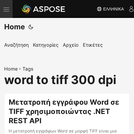
ΕΛΛΗΝΙΚΆ
Ε
ν
Home
α
λ
λ
Αναζήτηση
Κατηγορίες
Αρχείο
Ετικέτες
α
γ
Home
ή
»
Tags
word to tiff 300 dpi
π
λ
ο
Μετατροπή εγγράφου Word σε
ή
TIFF χρησιμοποιώντας .NET
γ
η
REST API
σ
Η μετατροπή εγγράφων Word σε μορφή TIFF είναι μια