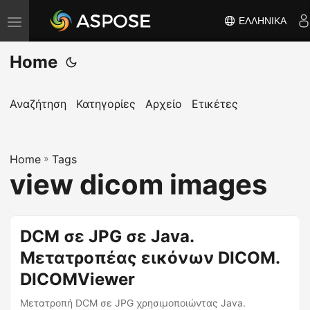
ΕΛΛΗΝΙΚΆ
Ε
ν
Home
α
λ
λ
Αναζήτηση
Κατηγορίες
Αρχείο
Ετικέτες
α
γ
Home
ή
»
Tags
view dicom images
π
λ
ο
DCM σε JPG σε Java.
ή
Μετατροπέας εικόνων DICOM.
γ
η
DICOMViewer
σ
Μετατροπή DCM σε JPG χρησιμοποιώντας Java.