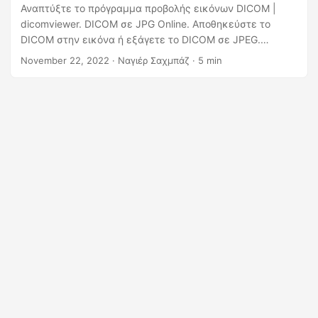
η
Αναπτύξτε το πρόγραμμα προβολής εικόνων DICOM |
ς
dicomviewer. DICOM σε JPG Online. Αποθηκεύστε το
DICOM στην εικόνα ή εξάγετε το DICOM σε JPEG.
Προβάλετε αρχεία DICOM μετατρέποντας το DCM σε
November 22, 2022
· Ναγιέρ Σαχμπάζ · 5 min
JPEG χρησιμοποιώντας το Java Cloud SDK