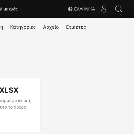
κά με εμάς
ΕΛΛΗΝΙΚΆ
ση
Κατηγορίες
Αρχείο
Ετικέτες
 XLSX
γραμμές κώδικα,
υτό το άρθρο