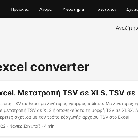
Προϊόντα
Αγορά
Υποστήριξη
Ιστότοποι
Σχετι
Αναζήτη
excel converter
xcel. Μετατροπή TSV σε XLS. TSV σε
ροπή TSV σε Excel με λιγότερες γραμμές κώδικα. Με λιγότερες 
ε μετατροπή TSV σε XLS ή αποθηκεύστε τη μορφή TSV σε XLSX. Α
έρειες σχετικά με τον τρόπο εξαγωγής αρχείου TSV στο Excel
022
· Ναγιέρ Σαχμπάζ · 4 min