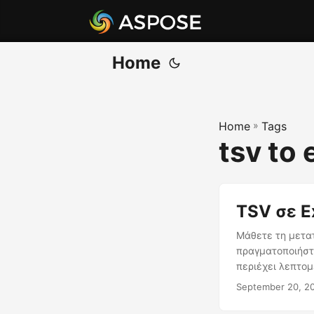
Home
Home
»
Tags
tsv to 
TSV σε E
Μάθετε τη μετατ
πραγματοποιήστ
περιέχει λεπτομ
September 20, 2