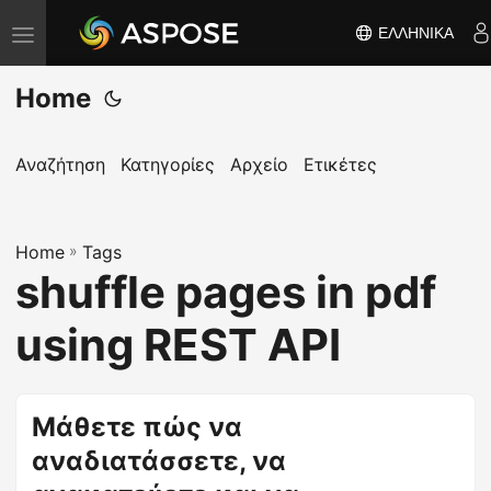
ΕΛΛΗΝΙΚΆ
Ε
ν
Home
α
λ
λ
Αναζήτηση
Κατηγορίες
Αρχείο
Ετικέτες
α
γ
Home
ή
»
Tags
shuffle pages in pdf
π
λ
using REST API
ο
ή
γ
Μάθετε πώς να
η
αναδιατάσσετε, να
σ