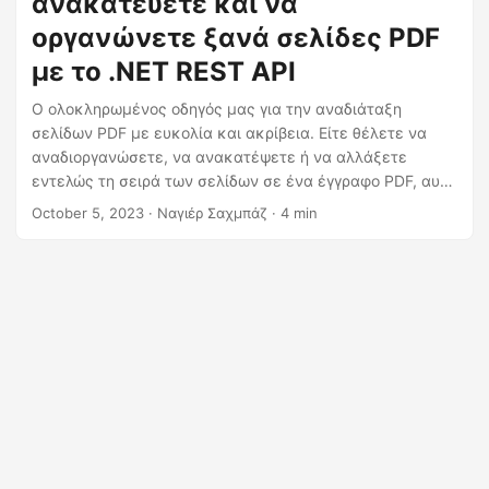
ανακατεύετε και να
η
οργανώνετε ξανά σελίδες PDF
ς
με το .NET REST API
Ο ολοκληρωμένος οδηγός μας για την αναδιάταξη
σελίδων PDF με ευκολία και ακρίβεια. Είτε θέλετε να
αναδιοργανώσετε, να ανακατέψετε ή να αλλάξετε
εντελώς τη σειρά των σελίδων σε ένα έγγραφο PDF, αυτό
το άρθρο σας καλύπτει. Κατακτήστε την τέχνη της
October 5, 2023
· Ναγιέρ Σαχμπάζ · 4 min
αναδιάταξης σελίδων, βελτιώστε τη διαχείριση των
εγγράφων σας χρησιμοποιώντας το .NET REST API.