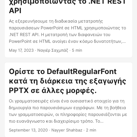
χρησιμοποιώντας το .NET REST
η
API
ς
Ας εξερευνήσουμε τη διαδικασία μετατροπής
παρουσιάσεων PowerPoint σε HTML χρησιμοποιώντας το
.NET REST API. Η μετατροπή των διαφανειών του
PowerPoint σε HTML ανοίγει έναν κόσμο δυνατοτήτων,
επιτρέποντάς σας να μοιράζεστε τις παρουσιάσεις σας
May 17, 2023
· Ναγιέρ Σαχμπάζ · 5 min
στο διαδίκτυο, να τις ενσωματώνετε σε ιστότοπους και
να βελτιώνετε την προσβασιμότητα.
Ορίστε το DefaultRegularFont
κατά τη διάρκεια της εξαγωγής
PPTX σε άλλες μορφές.
Οι γραμματοσειρές είναι ένα ουσιαστικό στοιχείο για τη
δημιουργία πιο παρουσιάσιμων εγγράφων. Με τη βοήθεια
των γραμματοσειρών, οι πληροφορίες παρουσιάζονται με
πιο ευανάγνωστο και διαχειρίσιμο τρόπο. Το
Aspose.Slides Cloud API υποστηρίζει τη δυνατότητα
September 13, 2020
· Nayyer Shahbaz · 2 min
καθορισμού προσαρμοσμένων γραμματοσειρών κατά τη