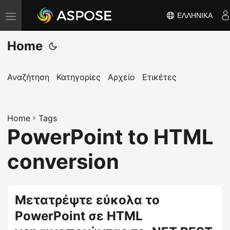
ΕΛΛΗΝΙΚΆ
Ε
ν
Home
α
λ
λ
Αναζήτηση
Κατηγορίες
Αρχείο
Ετικέτες
α
γ
Home
ή
»
Tags
PowerPoint to HTML
π
λ
conversion
ο
ή
γ
Μετατρέψτε εύκολα το
η
PowerPoint σε HTML
σ