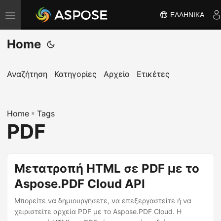
ΕΛΛΗΝΙΚΆ
Ε
ν
Home
α
λ
λ
Αναζήτηση
Κατηγορίες
Αρχείο
Ετικέτες
α
γ
Home
ή
»
Tags
PDF
π
λ
ο
Μετατροπή HTML σε PDF με το
ή
Aspose.PDF Cloud API
γ
η
Μπορείτε να δημιουργήσετε, να επεξεργαστείτε ή να
σ
χειριστείτε αρχεία PDF με το Aspose.PDF Cloud. Η