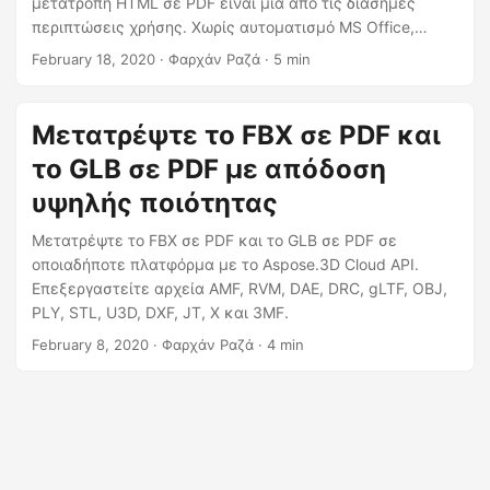
μετατροπή HTML σε PDF είναι μια από τις διάσημες
η
περιπτώσεις χρήσης. Χωρίς αυτοματισμό MS Office,
ς
αποκτήστε τις δυνατότητες μετατροπής HTML σε μορφή
February 18, 2020
· Φαρχάν Ραζά · 5 min
PDF με το REST API.
Μετατρέψτε το FBX σε PDF και
το GLB σε PDF με απόδοση
υψηλής ποιότητας
Μετατρέψτε το FBX σε PDF και το GLB σε PDF σε
οποιαδήποτε πλατφόρμα με το Aspose.3D Cloud API.
Επεξεργαστείτε αρχεία AMF, RVM, DAE, DRC, gLTF, OBJ,
PLY, STL, U3D, DXF, JT, X και 3MF.
February 8, 2020
· Φαρχάν Ραζά · 4 min