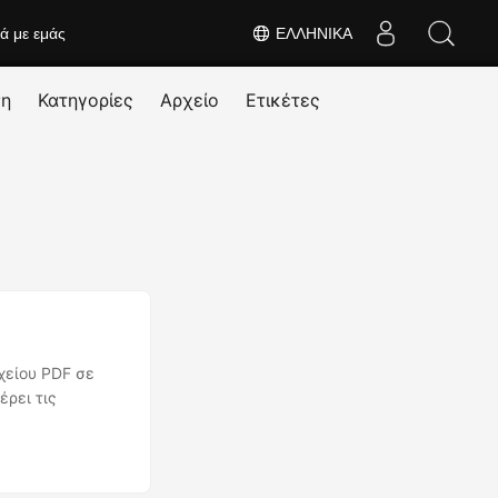
κά με εμάς
ΕΛΛΗΝΙΚΆ
ση
Κατηγορίες
Αρχείο
Ετικέτες
χείου PDF σε
ρει τις