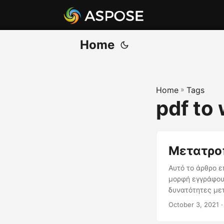
Home
Home
»
Tags
pdf to
Μετατροπ
Αυτό το άρθρο ε
μορφή εγγράφου
δυνατότητες με
October 3, 2021
·