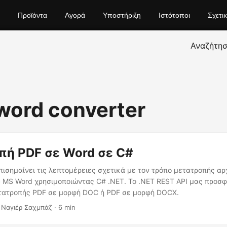
Προϊόντα
Αγορά
Υποστήριξη
Ιστότοποι
Σχετι
Αναζήτη
 word converter
ή PDF σε Word σε C#
πισημαίνει τις λεπτομέρειες σχετικά με τον τρόπο μετατροπής αρ
 MS Word χρησιμοποιώντας C# .NET. Το .NET REST API μας προσφέ
τατροπής PDF σε μορφή DOC ή PDF σε μορφή DOCX.
 Ναγιέρ Σαχμπάζ · 6 min