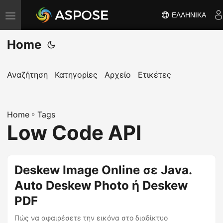
ΕΛΛΗΝΙΚΆ
Ε
ν
Home
α
λ
λ
Αναζήτηση
Κατηγορίες
Αρχείο
Ετικέτες
α
γ
Home
ή
»
Tags
Low Code API
π
λ
ο
Deskew Image Online σε Java.
ή
Auto Deskew Photo ή Deskew
γ
η
PDF
σ
Πώς να αφαιρέσετε την εικόνα στο διαδίκτυο