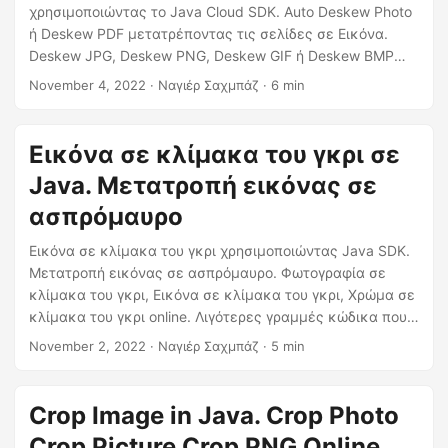
η
χρησιμοποιώντας το Java Cloud SDK. Auto Deskew Photo
ς
ή Deskew PDF μετατρέποντας τις σελίδες σε Εικόνα.
Deskew JPG, Deskew PNG, Deskew GIF ή Deskew BMP
online. Μάθετε πλήρεις λεπτομέρειες σχετικά με το τι
November 4, 2022
· Ναγιέρ Σαχμπάζ · 6 min
είναι το deskew image
Εικόνα σε κλίμακα του γκρι σε
Java. Μετατροπή εικόνας σε
ασπρόμαυρο
Εικόνα σε κλίμακα του γκρι χρησιμοποιώντας Java SDK.
Μετατροπή εικόνας σε ασπρόμαυρο. Φωτογραφία σε
κλίμακα του γκρι, Εικόνα σε κλίμακα του γκρι, Χρώμα σε
κλίμακα του γκρι online. Λιγότερες γραμμές κώδικα που
επιτρέπουν τη μετατροπή των εικόνων σε ασπρόμαυρες.
November 2, 2022
· Ναγιέρ Σαχμπάζ · 5 min
Αναπτύξτε το Grayscale Image Converter
Crop Image in Java. Crop Photo
Crop Picture Crop PNG Online