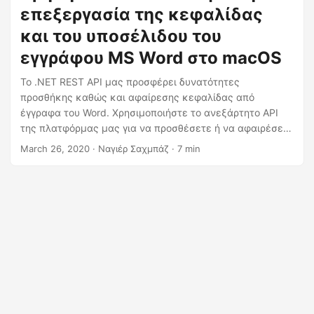
η
επεξεργασία της κεφαλίδας
ς
και του υποσέλιδου του
εγγράφου MS Word στο macOS
Το .NET REST API μας προσφέρει δυνατότητες
προσθήκης καθώς και αφαίρεσης κεφαλίδας από
έγγραφα του Word. Χρησιμοποιήστε το ανεξάρτητο API
της πλατφόρμας μας για να προσθέσετε ή να αφαιρέσετε
την κεφαλίδα ή το υποσέλιδο από το έγγραφο MS Word
March 26, 2020
· Ναγιέρ Σαχμπάζ · 7 min
(DOC ή DOCX) στο διαδίκτυο.