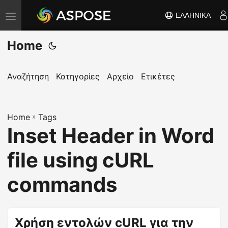
ΕΛΛΗΝΙΚΆ
Ε
ν
Home
α
λ
λ
Αναζήτηση
Κατηγορίες
Αρχείο
Ετικέτες
α
γ
Home
ή
»
Tags
Inset Header in Word
π
λ
file using cURL
ο
ή
commands
γ
η
σ
Χρήση εντολών cURL για την