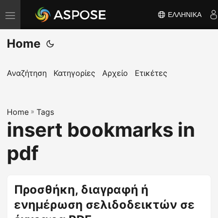
ΕΛΛΗΝΙΚΆ
Ε
ν
Home
α
λ
λ
Αναζήτηση
Κατηγορίες
Αρχείο
Ετικέτες
α
γ
Home
ή
»
Tags
insert bookmarks in
π
λ
pdf
ο
ή
γ
Προσθήκη, διαγραφή ή
η
ενημέρωση σελιδοδεικτών σε
σ