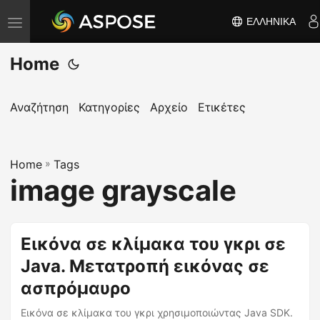
ΕΛΛΗΝΙΚΆ
Ε
ν
Home
α
λ
λ
Αναζήτηση
Κατηγορίες
Αρχείο
Ετικέτες
α
γ
Home
ή
»
Tags
image grayscale
π
λ
ο
Εικόνα σε κλίμακα του γκρι σε
ή
Java. Μετατροπή εικόνας σε
γ
η
ασπρόμαυρο
σ
Εικόνα σε κλίμακα του γκρι χρησιμοποιώντας Java SDK.