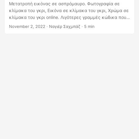
η
Μετατροπή εικόνας σε ασπρόμαυρο. Φωτογραφία σε
ς
κλίμακα του γκρι, Εικόνα σε κλίμακα του γκρι, Χρώμα σε
κλίμακα του γκρι online. Λιγότερες γραμμές κώδικα που
επιτρέπουν τη μετατροπή των εικόνων σε ασπρόμαυρες.
November 2, 2022
· Ναγιέρ Σαχμπάζ · 5 min
Αναπτύξτε το Grayscale Image Converter