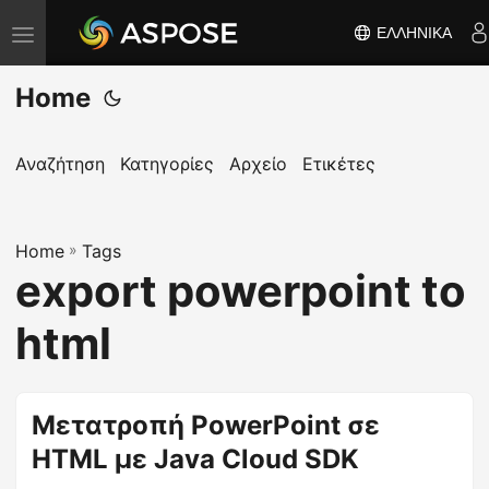
ΕΛΛΗΝΙΚΆ
Ε
ν
Home
α
λ
λ
Αναζήτηση
Κατηγορίες
Αρχείο
Ετικέτες
α
γ
Home
ή
»
Tags
export powerpoint to
π
λ
html
ο
ή
γ
Μετατροπή PowerPoint σε
η
HTML με Java Cloud SDK
σ