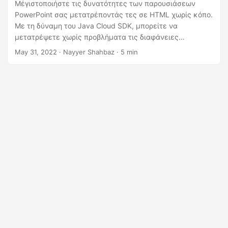
η
Μέγιστοποιήστε τις δυνατότητες των παρουσιάσεων
PowerPoint σας μετατρέποντάς τες σε HTML χωρίς κόπο.
ς
Με τη δύναμη του Java Cloud SDK, μπορείτε να
μετατρέψετε χωρίς προβλήματα τις διαφάνειες
PowerPoint σε δυναμικές και διαδραστικές σελίδες
May 31, 2022
· Nayyer Shahbaz · 5 min
HTML. Είτε θέλετε να μοιραστείτε τις παρουσιάσεις σας
online, να τις ενσωματώσετε σε ιστοσελίδες, είτε να
βελτιώσετε την προσβασιμότητά τους, η μετατροπή του
PowerPoint σε HTML ανοίγει έναν κόσμο δυνατοτήτων.