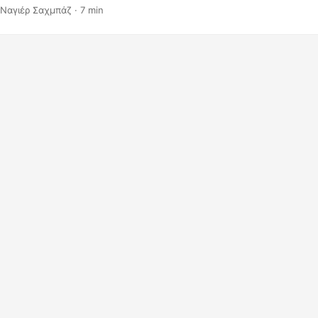
 προσαρμογή της εμφάνισης του υδατογραφήματος. Προσθέστε γρή
 Ναγιέρ Σαχμπάζ · 7 min
 υδατογραφήματα επαγγελματικής εμφάνισης στα έγγραφά σας στ
ια μοναδική πινελιά προστατεύοντας παράλληλα το πολύτιμο περι