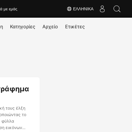
κά με εμάς
ΕΛΛΗΝΙΚΆ
ση
Κατηγορίες
Αρχείο
Ετικέτες
ογράφημα
κή τους έλξη
μοποιώντας το
ε φύλλα
ιση εικόνων