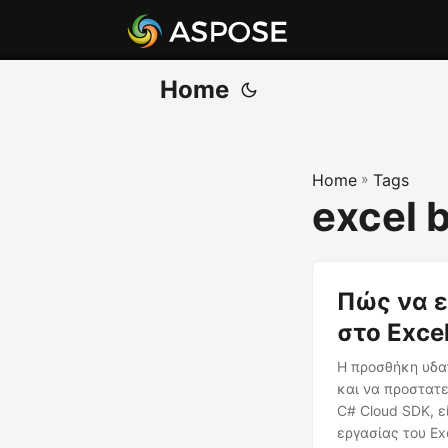
Home
Home
»
Tags
excel 
Πώς να ε
στο Exce
Η προσθήκη υδατ
και να προστατε
C# Cloud SDK, 
εργασίας του Ex