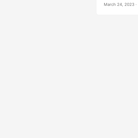
φόντου έως την
March 24, 2023
·
κόπο προσθέστε
δίνοντάς τους μ