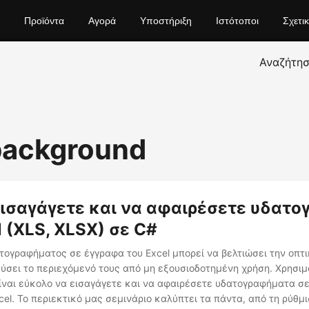
Προϊόντα
Αγορά
Υποστήριξη
Ιστότοποι
Σχετι
Αναζήτη
background
ισαγάγετε και να αφαιρέσετε υδατ
l (XLS, XLSX) σε C#
ογραφήματος σε έγγραφα του Excel μπορεί να βελτιώσει την οπτι
ύσει το περιεχόμενό τους από μη εξουσιοδοτημένη χρήση. Χρησι
είναι εύκολο να εισαγάγετε και να αφαιρέσετε υδατογραφήματα σ
cel. Το περιεκτικό μας σεμινάριο καλύπτει τα πάντα, από τη ρύθμ