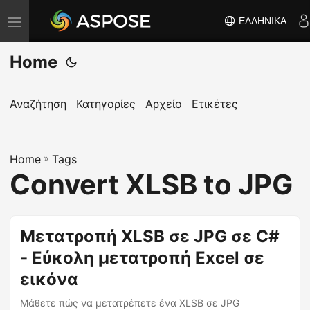
ΕΛΛΗΝΙΚΆ
Ε
ν
Home
α
λ
λ
Αναζήτηση
Κατηγορίες
Αρχείο
Ετικέτες
α
γ
Home
ή
»
Tags
Convert XLSB to JPG
π
λ
ο
Μετατροπή XLSB σε JPG σε C#
ή
- Εύκολη μετατροπή Excel σε
γ
η
εικόνα
σ
Μάθετε πώς να μετατρέπετε ένα XLSB σε JPG