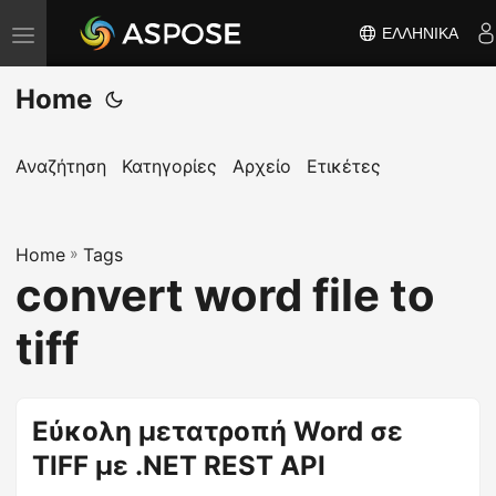
ΕΛΛΗΝΙΚΆ
Ε
ν
Home
α
λ
λ
Αναζήτηση
Κατηγορίες
Αρχείο
Ετικέτες
α
γ
Home
ή
»
Tags
convert word file to
π
λ
tiff
ο
ή
γ
Εύκολη μετατροπή Word σε
η
TIFF με .NET REST API
σ