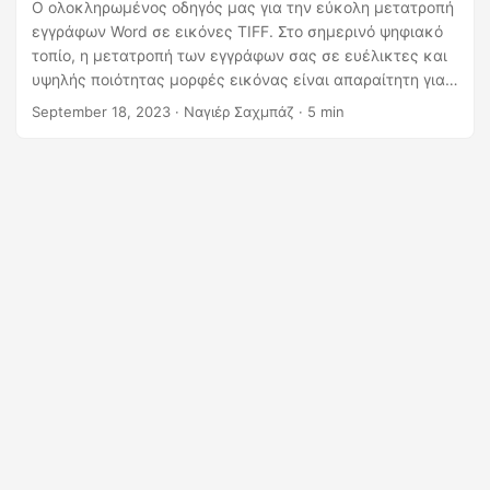
η
Ο ολοκληρωμένος οδηγός μας για την εύκολη μετατροπή
εγγράφων Word σε εικόνες TIFF. Στο σημερινό ψηφιακό
ς
τοπίο, η μετατροπή των εγγράφων σας σε ευέλικτες και
υψηλής ποιότητας μορφές εικόνας είναι απαραίτητη για
διάφορες εφαρμογές. Αυτός ο οδηγός παρέχει οδηγίες
September 18, 2023
· Ναγιέρ Σαχμπάζ · 5 min
βήμα προς βήμα και δείγματα κώδικα για
αποτελεσματική μετατροπή «Word σε TIFF» και «DOC σε
TIFF».