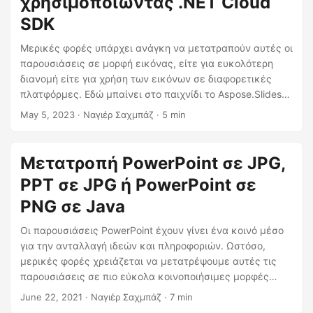
χρησιμοποιώντας .NET Cloud
η
SDK
ς
Μερικές φορές υπάρχει ανάγκη να μετατραπούν αυτές οι
παρουσιάσεις σε μορφή εικόνας, είτε για ευκολότερη
διανομή είτε για χρήση των εικόνων σε διαφορετικές
πλατφόρμες. Εδώ μπαίνει στο παιχνίδι το Aspose.Slides
Cloud API. Αυτό το άρθρο θα σας καθοδηγήσει στα
May 5, 2023
· Ναγιέρ Σαχμπάζ · 5 min
βήματα που περιλαμβάνονται στη μετατροπή των
διαφανειών του PowerPoint σε εικόνα χρησιμοποιώντας
το Aspose.Slides Cloud API με .NET SDK. Θα εξηγήσουμε
Μετατροπή PowerPoint σε JPG,
ότι με τη βοήθεια αυτού του ισχυρού API, μπορείτε
PPT σε JPG ή PowerPoint σε
εύκολα να μετατρέψετε τις διαφάνειες του PowerPoint
σε εικόνες, συμπεριλαμβανομένων των σχημάτων, και
PNG σε Java
να προσαρμόσετε τη μορφή εικόνας εξόδου στις
Οι παρουσιάσεις PowerPoint έχουν γίνει ένα κοινό μέσο
προτιμήσεις σας.
για την ανταλλαγή ιδεών και πληροφοριών. Ωστόσο,
μερικές φορές χρειάζεται να μετατρέψουμε αυτές τις
παρουσιάσεις σε πιο εύκολα κοινοποιήσιμες μορφές
εικόνας, όπως το JPG. Σε αυτό το άρθρο, θα
June 22, 2021
· Ναγιέρ Σαχμπάζ · 7 min
διερευνήσουμε πώς να πραγματοποιήσετε μετατροπή