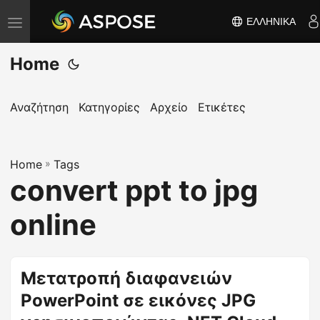
ΕΛΛΗΝΙΚΆ
Ε
ν
Home
α
λ
λ
Αναζήτηση
Κατηγορίες
Αρχείο
Ετικέτες
α
γ
Home
ή
»
Tags
convert ppt to jpg
π
λ
online
ο
ή
γ
Μετατροπή διαφανειών
η
PowerPoint σε εικόνες JPG
σ