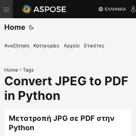
ΕΛΛΗΝΙΚΆ
Ε
ν
Home
α
λ
λ
Αναζήτηση
Κατηγορίες
Αρχείο
Ετικέτες
α
γ
Home
ή
»
Tags
Convert JPEG to PDF
π
λ
in Python
ο
ή
γ
Μετατροπή JPG σε PDF στην
η
Python
σ