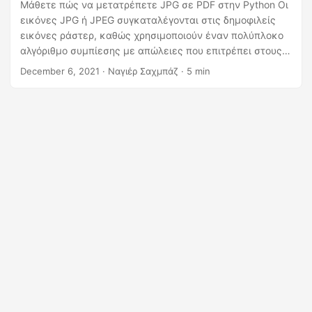
η
Μάθετε πώς να μετατρέπετε JPG σε PDF στην Python Οι
εικόνες JPG ή JPEG συγκαταλέγονται στις δημοφιλείς
ς
εικόνες ράστερ, καθώς χρησιμοποιούν έναν πολύπλοκο
αλγόριθμο συμπίεσης με απώλειες που επιτρέπει στους
χρήστες να δημιουργούν μικρότερα γραφικά. Η
December 6, 2021
· Ναγιέρ Σαχμπάζ · 5 min
πλειοψηφία των συσκευών, συμπεριλαμβανομένων των
επιτραπέζιων υπολογιστών, των φορητών συσκευών και
άλλων φορητών συσκευών υποστηρίζουν εικόνες JPG.
Τώρα, αν χρειαστεί να μοιραστούμε τις μαζικές εικόνες,
τότε η μετατροπή του JPG σε PDF φαίνεται να είναι μια
βιώσιμη λύση.