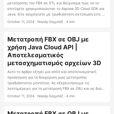
η
μετατροπής του FBX σε STL και δείχνουμε πώς να το
ς
επιτύχετε χρησιμοποιώντας το Aspose.3D Cloud SDK για
Java. Είτε ασχολείστε με τρισδιάστατη εκτύπωση είτε με
οπτικοποίηση μοντέλων, η μετατροπή του FBX σε STL
October 11, 2024
· Ναγιέρ Σαχμπάζ · 4 min
μπορεί να βελτιστοποιήσει τη ροή εργασίας σας και να
εξασφαλίσει συμβατότητα με λογισμικό που βασίζεται σε
STL. Μάθετε τη διαδικασία βήμα προς βήμα για
Μετατροπή FBX σε OBJ με
αποτελεσματική μετατροπή FBX σε STL.
χρήση Java Cloud API |
Αποτελεσματικός
μετασχηματισμός αρχείων 3D
Αυτό το άρθρο εξηγεί μια απλή και αποτελεσματική
προσέγγιση για τη διαχείριση μιας μετατροπής
τρισδιάστατου μοντέλου. Ας εξερευνήσουμε τις
λεπτομέρειες για τη μετατροπή FBX σε OBJ και ας δούμε
πώς ένα τρισδιάστατο μοντέλο παραμένει προσβάσιμο
October 11, 2024
· Ναγιέρ Σαχμπάζ · 4 min
σε διάφορες ροές εργασίας.
Μετατροπή FBX σε OBJ με