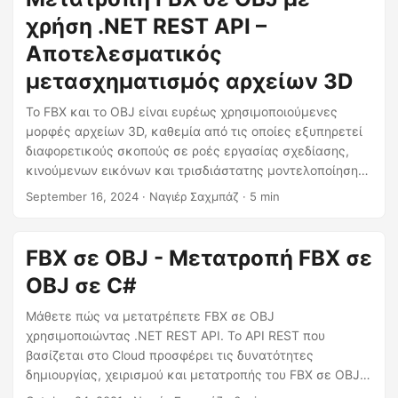
χρήση .NET REST API –
Αποτελεσματικός
μετασχηματισμός αρχείων 3D
Το FBX και το OBJ είναι ευρέως χρησιμοποιούμενες
μορφές αρχείων 3D, καθεμία από τις οποίες εξυπηρετεί
διαφορετικούς σκοπούς σε ροές εργασίας σχεδίασης,
κινούμενων εικόνων και τρισδιάστατης μοντελοποίησης.
Αυτό το άρθρο σας καθοδηγεί στη διαδικασία μετατροπής
September 16, 2024
· Ναγιέρ Σαχμπάζ · 5 min
αρχείων FBX σε μορφή OBJ χρησιμοποιώντας .NET REST
API.
FBX σε OBJ - Μετατροπή FBX σε
OBJ σε C#
Μάθετε πώς να μετατρέπετε FBX σε OBJ
χρησιμοποιώντας .NET REST API. Το API REST που
βασίζεται στο Cloud προσφέρει τις δυνατότητες
δημιουργίας, χειρισμού και μετατροπής του FBX σε OBJ
στο διαδίκτυο.