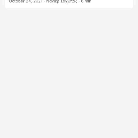
October 24, 2021
· Ναγιέρ Σαχμπάζ · 6 min