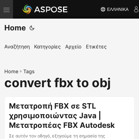
ΕΛΛΗΝΙΚΆ
Ε
ν
Home
α
λ
λ
Αναζήτηση
Κατηγορίες
Αρχείο
Ετικέτες
α
γ
Home
ή
»
Tags
convert fbx to obj
π
λ
ο
Μετατροπή FBX σε STL
ή
χρησιμοποιώντας Java |
γ
η
Μετατροπέας FBX Autodesk
σ
Σε αυτόν τον οδηγό, εξηγούμε τη σημασία της