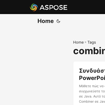
Home
Home
»
Tags
combin
Συνδυάστ
PowerPoi
Μάθετε πώς να σ
συγχωνεύστε το
σε Java. Αυτό τ
Combiner σε Jav