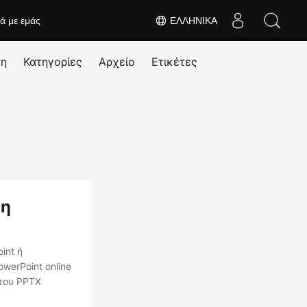
κά με εμάς
ΕΛΛΗΝΙΚΆ
ση
Κατηγορίες
Αρχείο
Ετικέτες
ση
int ή
erPoint online
 του PPTX