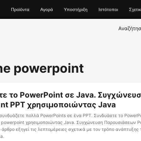
Προϊόντα
Αγορά
Υποστήριξη
Ιστότοποι
Σχετι
Αναζήτη
e powerpoint
ε το PowerPoint σε Java. Συγχώνευ
nt PPT χρησιμοποιώντας Java
υνδυάζετε πολλά PowerPoints σε ένα PPT. Συνδυάστε το PowerPo
 powerpoint χρησιμοποιώντας Java. Συγχώνευση Παρουσιάσεων Pow
ο άρθρο εξηγεί τις λεπτομέρειες σχετικά με τον τρόπο ανάπτυξης
a.