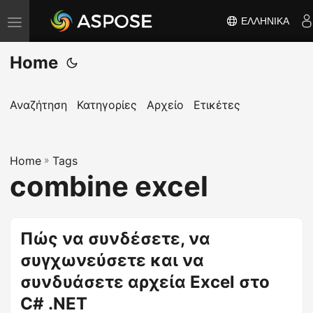
ΕΛΛΗΝΙΚΆ
Ε
ν
Home
α
λ
λ
Αναζήτηση
Κατηγορίες
Αρχείο
Ετικέτες
α
γ
Home
ή
»
Tags
combine excel
π
λ
ο
Πώς να συνδέσετε, να
ή
συγχωνεύσετε και να
γ
η
συνδυάσετε αρχεία Excel στο
σ
C# .NET