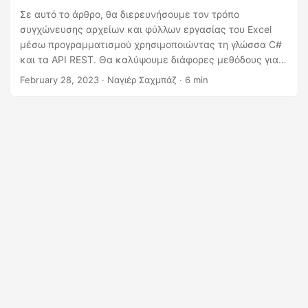
η
Σε αυτό το άρθρο, θα διερευνήσουμε τον τρόπο
ς
συγχώνευσης αρχείων και φύλλων εργασίας του Excel
μέσω προγραμματισμού χρησιμοποιώντας τη γλώσσα C#
και τα API REST. Θα καλύψουμε διάφορες μεθόδους για
τη σύνδεση, το συνδυασμό και τη συγχώνευση αρχείων
February 28, 2023
· Ναγιέρ Σαχμπάζ · 6 min
και φύλλων του Excel. Θα μάθετε πώς να βελτιστοποιείτε
τη διαδικασία διαχείρισης δεδομένων, να βελτιώνετε την
παραγωγικότητα και να αυτοματοποιείτε
επαναλαμβανόμενες εργασίες χρησιμοποιώντας απλό
και αποτελεσματικό κώδικα. Είτε είστε αρχάριος είτε
έμπειρος προγραμματιστής, αυτός ο οδηγός έχει κάτι για
όλους.