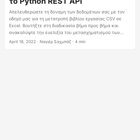
το Python REST API
η
ς
Απελευθερώστε τη δύναμη των δεδομένων σας με τον
οδηγό μας για τη μετατροπή βιβλίου εργασίας CSV σε
Excel. Βουτήξτε στη διαδικασία βήμα προς βήμα και
ανακαλύψτε την ευελιξία του μετασχηματισμού των
δεδομένων σας με ευκολία. Από τη μετατροπή CSV σε
April 18, 2022
· Ναγιέρ Σαχμπάζ · 4 min
XLS ή CSV σε XLSX χρησιμοποιώντας Python Cloud SDK.