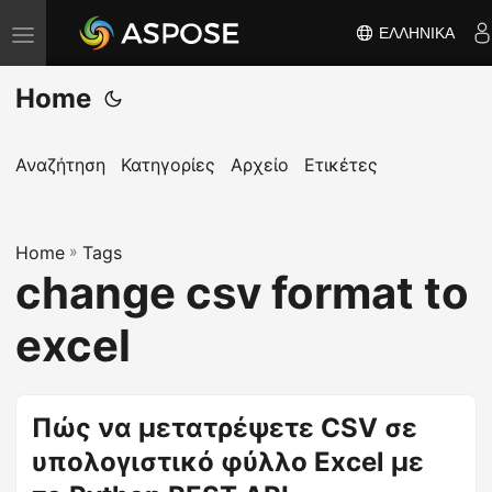
ΕΛΛΗΝΙΚΆ
Ε
ν
Home
α
λ
λ
Αναζήτηση
Κατηγορίες
Αρχείο
Ετικέτες
α
γ
Home
ή
»
Tags
change csv format to
π
λ
excel
ο
ή
γ
Πώς να μετατρέψετε CSV σε
η
υπολογιστικό φύλλο Excel με
σ