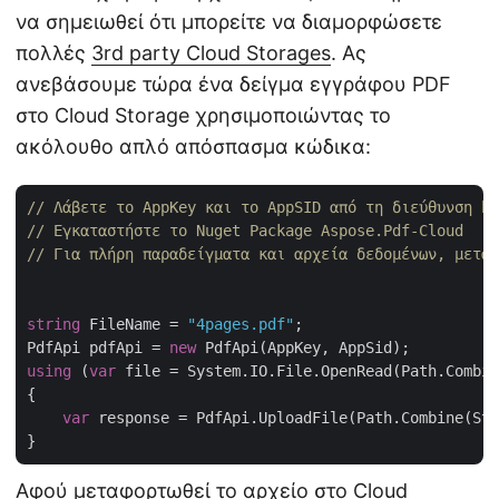
να σημειωθεί ότι μπορείτε να διαμορφώσετε
πολλές
3rd party Cloud Storages
. Ας
ανεβάσουμε τώρα ένα δείγμα εγγράφου PDF
στο Cloud Storage χρησιμοποιώντας το
ακόλουθο απλό απόσπασμα κώδικα:
// Λάβετε το AppKey και το AppSID από τη διεύθυνση ht
// Εγκαταστήστε το Nuget Package Aspose.Pdf-Cloud
// Για πλήρη παραδείγματα και αρχεία δεδομένων, μεταβ
string
 FileName = 
"4pages.pdf"
;

PdfApi pdfApi = 
new
using
 (
var
 file = System.IO.File.OpenRead(Path.Combin
{

var
 response = PdfApi.UploadFile(Path.Combine(Sto
Αφού μεταφορτωθεί το αρχείο στο Cloud