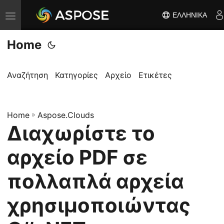
ΕΛΛΗΝΙΚΆ
Ε
ν
Home
α
λ
λ
Αναζήτηση
Κατηγορίες
Αρχείο
Ετικέτες
α
γ
Home
ή
»
Aspose.Clouds
Διαχωρίστε το
π
λ
αρχείο PDF σε
ο
ή
πολλαπλά αρχεία
γ
χρησιμοποιώντας
η
σ