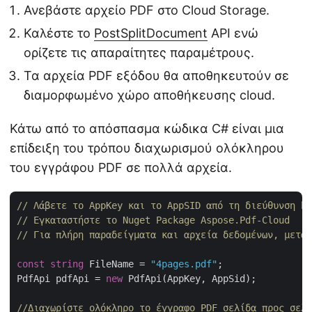
Ανεβάστε αρχείο PDF στο Cloud Storage.
Καλέστε το
PostSplitDocument
API ενώ
ορίζετε τις απαραίτητες παραμέτρους.
Τα αρχεία PDF εξόδου θα αποθηκευτούν σε
διαμορφωμένο χώρο αποθήκευσης cloud.
Κάτω από το απόσπασμα κώδικα C# είναι μια
επίδειξη του τρόπου διαχωρισμού ολόκληρου
του εγγράφου PDF σε πολλά αρχεία.
// Λάβετε το AppKey και το AppSID από τη διεύθυνση ht
// Εγκαταστήστε το Nuget Package Aspose.Pdf-Cloud
// Για πλήρη παραδείγματα και αρχεία δεδομένων, μεταβ
const
string
 FileName = 
"4pages.pdf"
;

PdfApi pdfApi = 
new
 PdfApi(AppKey, AppSid);

//Διαχωρίστε ολόκληρο το έγγραφο PDF σελίδα προς σελί