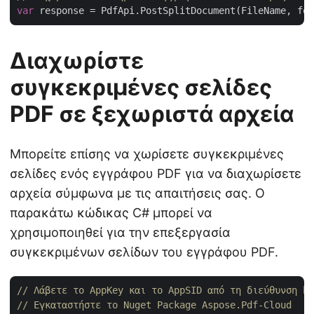
var
 response = PdfApi.PostSplitDocument(FileName, fol
Διαχωρίστε
συγκεκριμένες σελίδες
PDF σε ξεχωριστά αρχεία
Μπορείτε επίσης να χωρίσετε συγκεκριμένες
σελίδες ενός εγγράφου PDF για να διαχωρίσετε
αρχεία σύμφωνα με τις απαιτήσεις σας. Ο
παρακάτω κώδικας C# μπορεί να
χρησιμοποιηθεί για την επεξεργασία
συγκεκριμένων σελίδων του εγγράφου PDF.
// Λάβετε το AppKey και το AppSID από τη διεύθυνση ht
// Εγκαταστήστε το Nuget Package Aspose.Pdf-Cloud