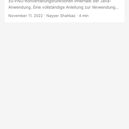
zu-PNG-Konvertierungsfunktionen innerhalb der Java-
a
Anwendung. Eine vollständige Anleitung zur Verwendung
l
der REST-API für die Online-Konvertierung von SVG in PNG
November 11, 2022
· Nayyer Shahbaz · 4 min
t
auf jeder Plattform.
e
n