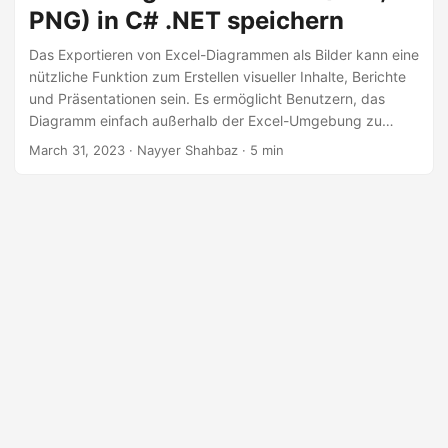
a
PNG) in C# .NET speichern
l
Das Exportieren von Excel-Diagrammen als Bilder kann eine
t
nützliche Funktion zum Erstellen visueller Inhalte, Berichte
e
und Präsentationen sein. Es ermöglicht Benutzern, das
n
Diagramm einfach außerhalb der Excel-Umgebung zu
teilen oder zu verwenden. Mit der Sprache C# lässt sich
March 31, 2023
· Nayyer Shahbaz · 5 min
dies problemlos bewerkstelligen, und die Aspose.Cells
Cloud-Plattform bietet eine leistungsstarke Lösung zum
Exportieren von Diagrammen als Bilder. Durch die Nutzung
dieser Funktion können Benutzer Zeit sparen und ihren
Arbeitsablauf verbessern, indem sie Excel-Diagramme
schnell in verschiedene Bildformate, einschließlich
hochauflösender Optionen, konvertieren.