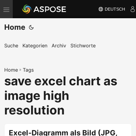
DEUTSCH
N
a
Home
v
i
g
Suche
Kategorien
Archiv
Stichworte
a
t
Home
i
»
Tags
save excel chart as
o
n
image high
u
m
resolution
s
c
h
Excel-Diagramm als Bild (JPG,