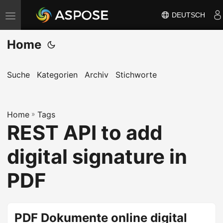
DEUTSCH
N
a
Home
v
i
g
Suche
Kategorien
Archiv
Stichworte
a
t
Home
i
»
Tags
REST API to add
o
n
digital signature in
u
m
PDF
s
c
h
PDF Dokumente online digital