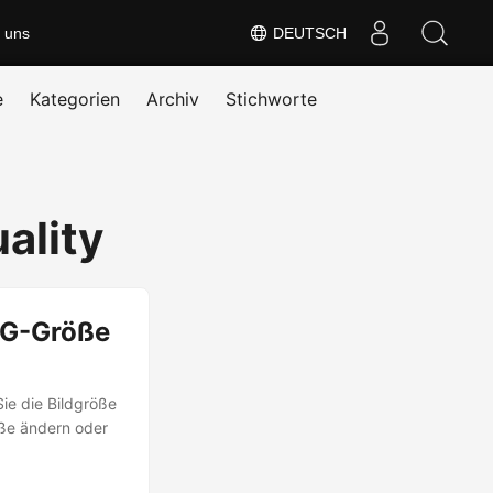
 uns
DEUTSCH
e
Kategorien
Archiv
Stichworte
ality
JPG-Größe
ie die Bildgröße
öße ändern oder