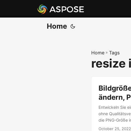
Home
Home
»
Tags
resize 
Bildgröß
ändern, 
Entwickeln Sie e
ohne Qualitätsve
die PNG-Größe i
October 25, 2022