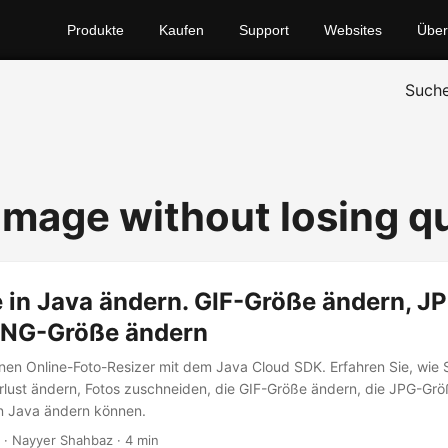
Produkte
Kaufen
Support
Websites
Über
Such
image without losing qu
e in Java ändern. GIF-Größe ändern, 
PNG-Größe ändern
inen Online-Foto-Resizer mit dem Java Cloud SDK. Erfahren Sie, wie S
rlust ändern, Fotos zuschneiden, die GIF-Größe ändern, die JPG-Gr
n Java ändern können.
· Nayyer Shahbaz · 4 min