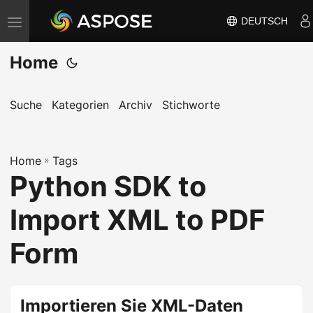
DEUTSCH
N
a
Home
v
i
g
Suche
Kategorien
Archiv
Stichworte
a
t
Home
i
»
Tags
Python SDK to
o
n
Import XML to PDF
u
m
Form
s
c
h
Importieren Sie XML-Daten