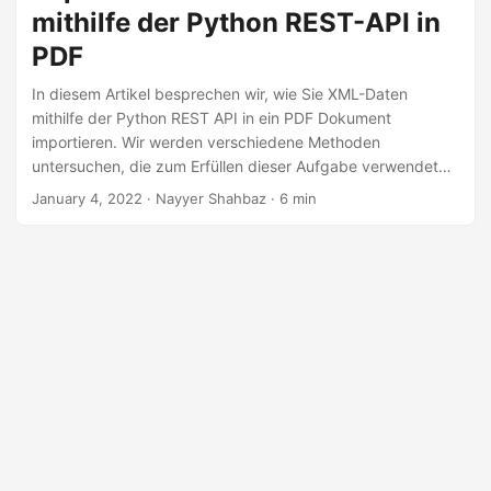
a
mithilfe der Python REST-API in
l
PDF
t
In diesem Artikel besprechen wir, wie Sie XML-Daten
e
mithilfe der Python REST API in ein PDF Dokument
n
importieren. Wir werden verschiedene Methoden
untersuchen, die zum Erfüllen dieser Aufgabe verwendet
werden können, einschließlich der Verwendung von
January 4, 2022
· Nayyer Shahbaz · 6 min
Bibliotheken und APIs von Drittanbietern. Am Ende dieses
Artikels haben Sie ein besseres Verständnis für den Prozess
des Importierens von XML-Daten in ein PDF Dokument und
die verschiedenen verfügbaren Tools, die Ihnen dabei
helfen.