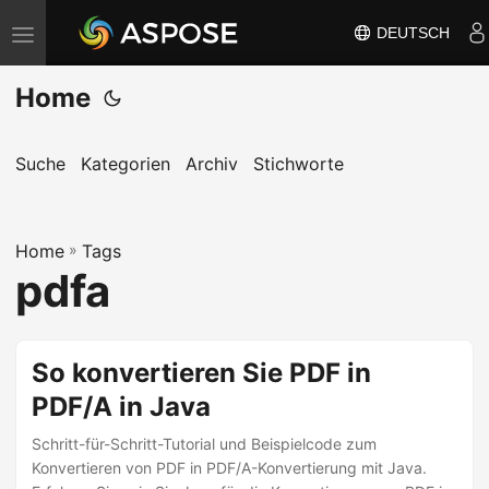
DEUTSCH
N
a
Home
v
i
g
Suche
Kategorien
Archiv
Stichworte
a
t
Home
i
»
Tags
pdfa
o
n
u
So konvertieren Sie PDF in
m
PDF/A in Java
s
c
Schritt-für-Schritt-Tutorial und Beispielcode zum
h
Konvertieren von PDF in PDF/A-Konvertierung mit Java.