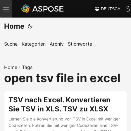
DEUTSCH
N
a
Home
v
i
g
Suche
Kategorien
Archiv
Stichworte
a
t
Home
i
»
Tags
open tsv file in excel
o
n
u
TSV nach Excel. Konvertieren
m
Sie TSV in XLS. TSV zu XLSX
s
c
Lernen Sie die Konvertierung von TSV in Excel mit weniger
h
Codezeilen. Führen Sie mit weniger Codezeilen eine TSV-