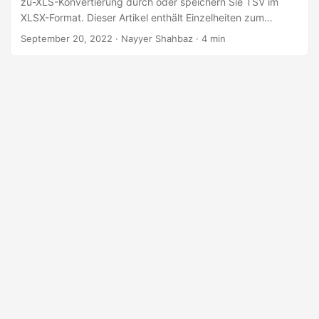
zu-XLS-Konvertierung durch oder speichern Sie TSV im
a
XLSX-Format. Dieser Artikel enthält Einzelheiten zum
l
Exportieren einer TSV-Datei nach Excel
September 20, 2022
· Nayyer Shahbaz · 4 min
t
e
n