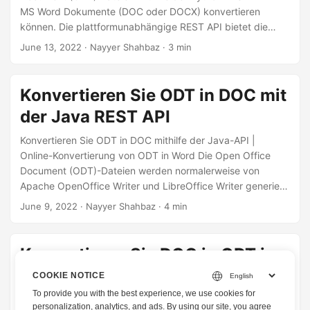
MS Word Dokumente (DOC oder DOCX) konvertieren
können. Die plattformunabhängige REST API bietet die
Möglichkeit, Dokumentkonvertierungen ganz einfach
June 13, 2022
· Nayyer Shahbaz · 3 min
durchzuführen.
Konvertieren Sie ODT in DOC mit
der Java REST API
Konvertieren Sie ODT in DOC mithilfe der Java-API |
Online-Konvertierung von ODT in Word Die Open Office
Document (ODT)-Dateien werden normalerweise von
Apache OpenOffice Writer und LibreOffice Writer generiert.
Sie ähneln DOC, DOCX usw. Dateien, die von MS Word und
June 9, 2022
· Nayyer Shahbaz · 4 min
Google Docs generiert werden. Möglicherweise stellen Sie
jedoch Formatierungsunterschiede fest, und einige Word-
Funktionen sind in .odt-Dateien nicht verfügbar, und Word-
Konvertieren Sie DOC in ODT in
Dokumente (DOC) sind mit den meisten Anwendungen
C#
COOKIE NOTICE
kompatibel. In diesem Artikel werden wir also die Details
zur Konvertierung von ODT in DOC mit Java SDK
To provide you with the best experience, we use cookies for
In diesem Artikel wird ausführlich erläutert, wie Sie MS
besprechen.
personalization, analytics, and ads. By using our site, you agree