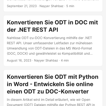
und „ODT in DOCX“ erreichen. Lernen Sie die Vor- und
September 21, 2023
· Nayyer Shahbaz · 5 min
Nachteile der Prozesse „ODT in Word konvertieren“ und
„ODT in DOCX konvertieren“ kennen, um die Kompatibilität
und Zugänglichkeit von Dokumenten zu verbessern.
Konvertieren Sie ODT in DOC mit
der .NET REST API
Nahtlose ODT-zu-DOC-Konvertierung mithilfe der .NET
REST API. Unser umfassender Leitfaden zur mühelosen
Umwandlung von ODT-Dateien in das MS Word-Format
(DOC, DOCX) und gewährleistet so Kompatibilität und
professionelle Formatierung.
August 16, 2023
· Nayyer Shahbaz · 4 min
Konvertieren Sie ODT mit Python
in Word - Entwickeln Sie online
einen ODT zu DOC-Konverter
In diesem Artikel wird im Detail erläutert, wie wir Open
Document (ODT) Dateien mithilfe der Python REST API in