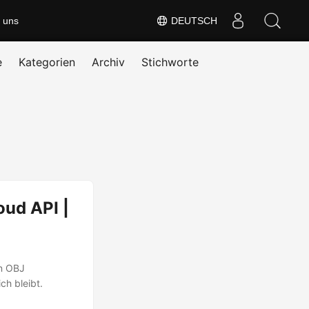
 uns
DEUTSCH
e
Kategorien
Archiv
Stichworte
oud API |
in OBJ
ch bleibt.