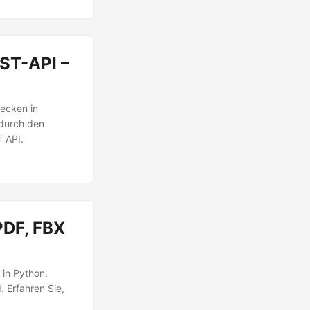
EST-API –
wecken in
 durch den
 API.
PDF, FBX
 in Python.
 Erfahren Sie,