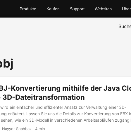
Produkte
Kaufen
Support
Websites
Über
Such
obj
J-Konvertierung mithilfe der Java Cl
e 3D-Dateitransformation
 wird ein einfacher und effizienter Ansatz zur Verwaltung einer 3D-
ung erläutert. Lassen Sie uns die Details zur Konvertierung von FBX 
sehen, wie ein 3D-Modell in verschiedenen Arbeitsabläufen zugängli
· Nayyer Shahbaz · 4 min