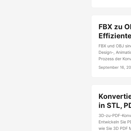
FBX zu O
Effizient
FBX und OBJ sind
Design-, Animati
Prozess der Konv
September 16, 2
Konvertie
in STL, P
3D-zu-PDF-Konver
Entwickeln Sie P
wie Sie 3D PDF M