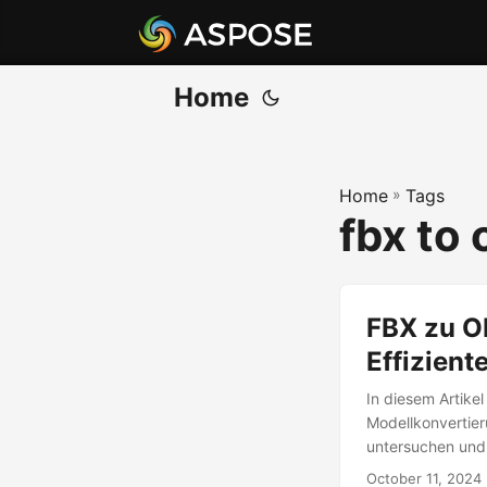
Home
Home
»
Tags
fbx to 
FBX zu OB
Effizient
In diesem Artikel
Modellkonvertier
untersuchen und 
October 11, 2024