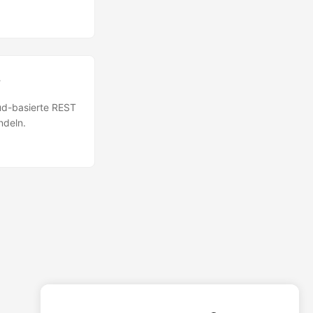
#
oud-basierte REST
ndeln.