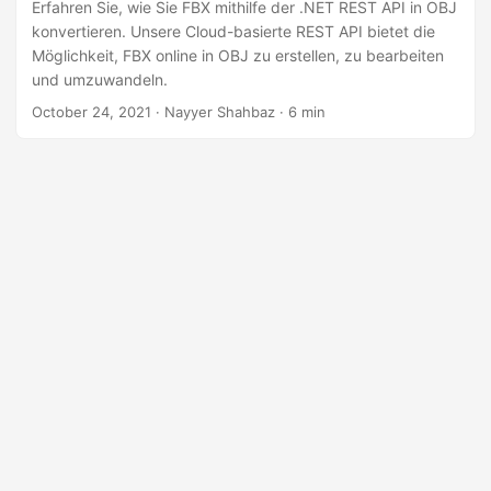
a
Erfahren Sie, wie Sie FBX mithilfe der .NET REST API in OBJ
konvertieren. Unsere Cloud-basierte REST API bietet die
l
Möglichkeit, FBX online in OBJ zu erstellen, zu bearbeiten
t
und umzuwandeln.
e
October 24, 2021
· Nayyer Shahbaz · 6 min
n