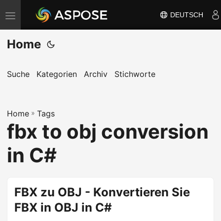
DEUTSCH
N
a
Home
v
i
g
Suche
Kategorien
Archiv
Stichworte
a
t
Home
i
»
Tags
fbx to obj conversion
o
n
in C#
u
m
s
FBX zu OBJ - Konvertieren Sie
c
FBX in OBJ in C#
h