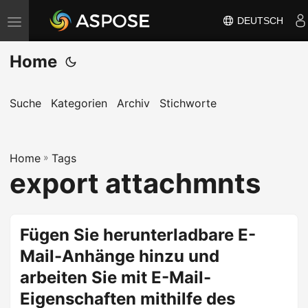
DEUTSCH
N
a
Home
v
i
g
Suche
Kategorien
Archiv
Stichworte
a
t
Home
i
»
Tags
export attachmnts
o
n
u
Fügen Sie herunterladbare E-
m
Mail-Anhänge hinzu und
s
c
arbeiten Sie mit E-Mail-
h
Eigenschaften mithilfe des