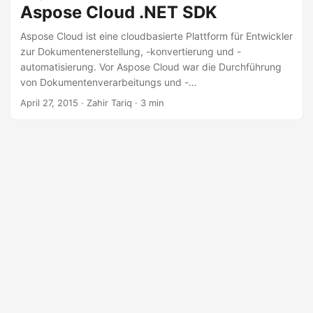
a
Aspose Cloud .NET SDK
l
Aspose Cloud ist eine cloudbasierte Plattform für Entwickler
t
zur Dokumentenerstellung, -konvertierung und -
e
automatisierung. Vor Aspose Cloud war die Durchführung
n
von Dokumentenverarbeitungs und -
manipulationsaufgaben in der Cloud nicht so einfach. Die
April 27, 2015
· Zahir Tariq · 3 min
Aspose Cloud-APIs geben Entwicklern die volle Kontrolle
über Dokumente und Dateiformate. Jede API wurde
entwickelt, um Ihnen eine breite Palette von Funktionen für
die Dateiverarbeitung in der Cloud zu bieten. Die REST-
APIs von Aspose Cloud sind plattformunabhängig und
können ohne Installation auf jeder Plattform wie Node.