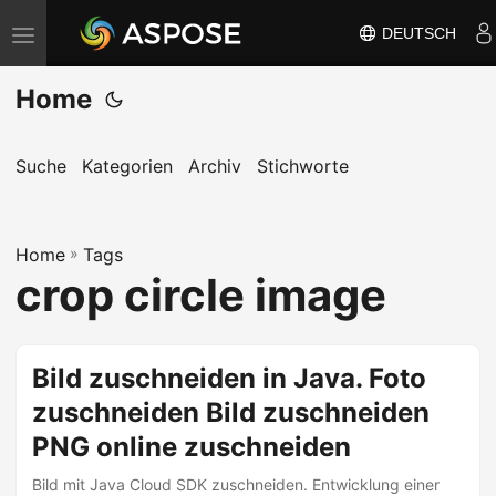
DEUTSCH
N
a
Home
v
i
g
Suche
Kategorien
Archiv
Stichworte
a
t
Home
i
»
Tags
crop circle image
o
n
u
Bild zuschneiden in Java. Foto
m
zuschneiden Bild zuschneiden
s
c
PNG online zuschneiden
h
Bild mit Java Cloud SDK zuschneiden. Entwicklung einer