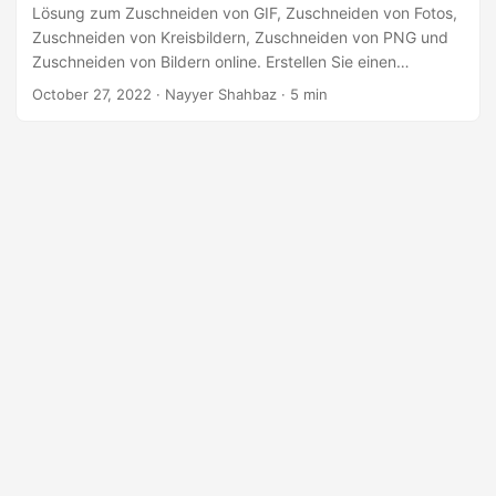
a
Lösung zum Zuschneiden von GIF, Zuschneiden von Fotos,
l
Zuschneiden von Kreisbildern, Zuschneiden von PNG und
Zuschneiden von Bildern online. Erstellen Sie einen
t
Bildschneider, um ein Kreisbild zuzuschneiden. Erfahren
October 27, 2022
· Nayyer Shahbaz · 5 min
e
Sie, wie Sie Bilder online zuschneiden
n