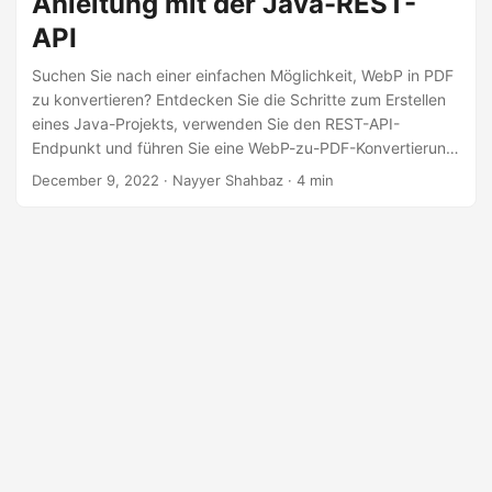
Anleitung mit der Java-REST-
a
API
l
t
Suchen Sie nach einer einfachen Möglichkeit, WebP in PDF
e
zu konvertieren? Entdecken Sie die Schritte zum Erstellen
eines Java-Projekts, verwenden Sie den REST-API-
n
Endpunkt und führen Sie eine WebP-zu-PDF-Konvertierung
durch. Schauen Sie sich unsere Top-Auswahl für die
December 9, 2022
· Nayyer Shahbaz · 4 min
Entwicklung von WebP to PDF Converter an. Konvertieren
Sie Ihre WebP-Datei mit nur wenigen Klicks in PDF