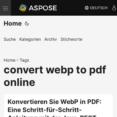
DEUTSCH
N
a
Home
v
i
g
Suche
Kategorien
Archiv
Stichworte
a
t
Home
i
»
Tags
convert webp to pdf
o
n
online
u
m
s
Konvertieren Sie WebP in PDF:
c
Eine Schritt-für-Schritt-
h