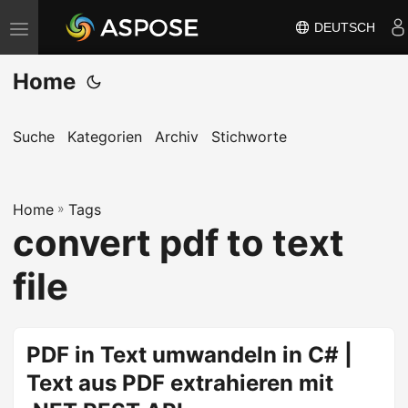
DEUTSCH
N
a
Home
v
i
g
Suche
Kategorien
Archiv
Stichworte
a
t
Home
i
»
Tags
convert pdf to text
o
n
file
u
m
s
PDF in Text umwandeln in C# |
c
Text aus PDF extrahieren mit
h