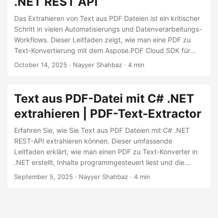
.NET REST API
a
l
Das Extrahieren von Text aus PDF Dateien ist ein kritischer
Schritt in vielen Automatisierungs und Datenverarbeitungs-
t
Workflows. Dieser Leitfaden zeigt, wie man eine PDF zu
e
Text-Konvertierung mit dem Aspose.PDF Cloud SDK für
n
.NET durchführt, sodass Entwickler einfach Text aus PDF
October 14, 2025
· Nayyer Shahbaz · 4 min
kopieren, einen PDF zu TXT-Konverter aufbauen und OCR
funktionen für gescannte Dokumente integrieren können –
alles über eine einzige REST-API.
Text aus PDF-Datei mit C# .NET
extrahieren | PDF-Text-Extractor
Erfahren Sie, wie Sie Text aus PDF Dateien mit C# .NET
REST-API extrahieren können. Dieser umfassende
Leitfaden erklärt, wie man einen PDF zu Text-Konverter in
.NET erstellt, Inhalte programmgesteuert liest und die
Textextraktion aus PDFs mit hoher Genauigkeit
September 5, 2025
· Nayyer Shahbaz · 4 min
automatisiert, indem Sie Aspose.PDF Cloud SDK für .NET
verwenden.